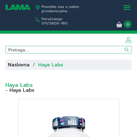
Posetite nas u našim
prodavnicama
...
Poručivanje:
011/3806-180
0
Naslovna
/
Haya Labs
Haya Labs
- Haya Labs