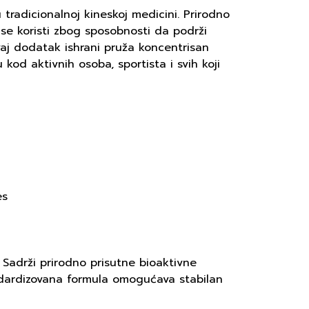
u tradicionalnoj kineskoj medicini. Prirodno
 se koristi zbog sposobnosti da podrži
vaj dodatak ishrani pruža koncentrisan
od aktivnih osoba, sportista i svih koji
es
. Sadrži prirodno prisutne bioaktivne
ndardizovana formula omogućava stabilan