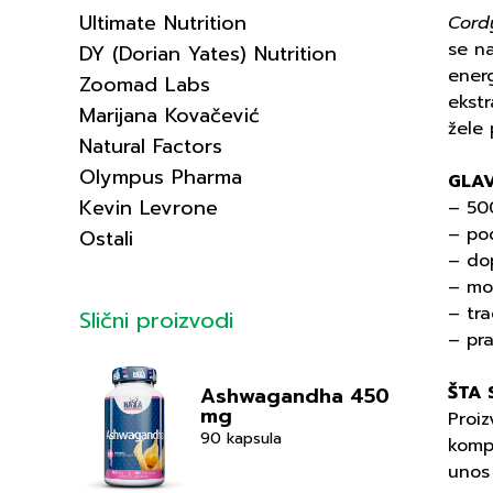
Ultimate Nutrition
Cord
se na
DY (Dorian Yates) Nutrition
energ
Zoomad Labs
ekst
Marijana Kovačević
žele
Natural Factors
Olympus Pharma
GLA
Kevin Levrone
– 50
– po
Ostali
– dop
– mož
– tra
Slični proizvodi
– pr
ŠTA 
Ashwagandha 450
mg
Proiz
90 kapsula
komp
unos 