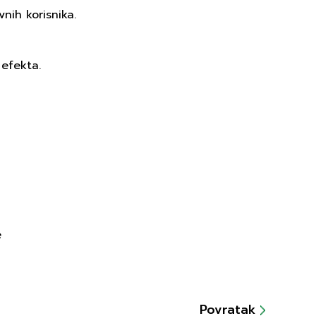
nih korisnika.
 efekta.
e
Povratak