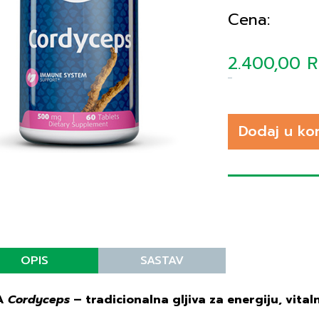
Cena:
2.400,00 
Dodaj u ko
OPIS
SASTAV
A
Cordyceps
– tradicionalna gljiva za energiju, vital