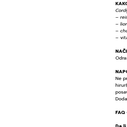
KAK
Cord
–
rei
–
li
–
ch
– vit
NAČ
Odras
NAP
Ne pr
hirur
posa
Doda
FAQ 
Da l