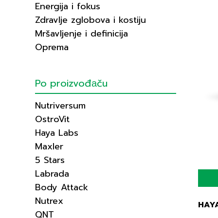
Energija i fokus
Zdravlje zglobova i kostiju
Mršavljenje i definicija
Oprema
Po proizvođаču
Nutriversum
OstroVit
Haya Labs
Maxler
5 Stars
Labrada
Body Attack
Nutrex
HAY
QNT