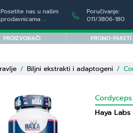
Posetite nas u našim
Poručivanje:
prodavnicama
...
011/3806-180
PROIZVOĐAČI
PROMO-PAKETI
ravlje
/
Biljni ekstrakti i adaptogeni
/
Co
Cordycep
Haya Labs