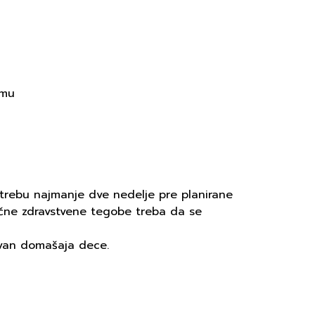
zmu
otrebu najmanje dve nedelje pre planirane
onične zdravstvene tegobe treba da se
 van domašaja dece.