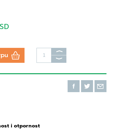
RSD
⟩
rpu
⟩
nost i otpornost