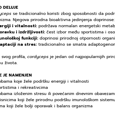
 DELUJE
yceps
se tradicionalno koristi zbog sposobnosti da podrži
izma. Njegova prirodna bioaktivna jedinjenja doprinose:
rgiji i vitalnosti:
podržava normalan energetski metab
ravku i izdržljivosti:
čest izbor među sportistima i os
unološkoj funkciji:
doprinosi prirodnoj otpornosti organ
aptaciji na stres:
tradicionalno se smatra adaptogenom
svog profila,
cordyceps
je jedan od najpopularnijih prir
u života.
E JE NAMENJEN
bama koje žele podršku energiji i vitalnosti
rtistima i rekreativcima
obama izloženim stresu ili povećanim dnevnim obaveza
isnicima koji žele prirodnu podršku imunološkom sistem
ma koji žele bolji oporavak i balans organizma