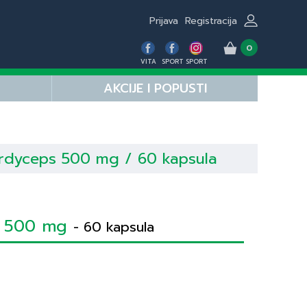
Prijava
Registracija
0
VITA
SPORT
SPORT
AKCIJE I POPUSTI
rdyceps 500 mg / 60 kapsula
s 500 mg
- 60 kapsula