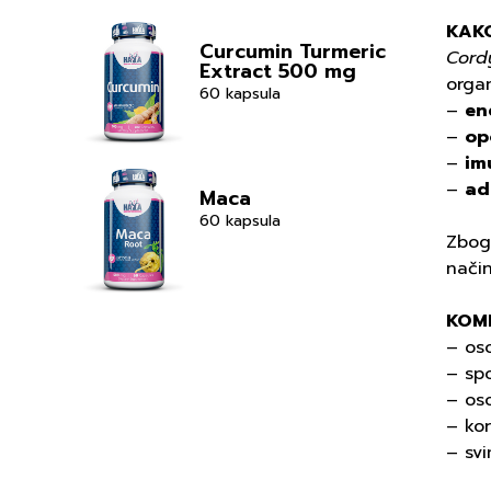
KAKO
Curcumin Turmeric
Cord
Extract 500 mg
organ
60 kapsula
–
ene
–
opo
–
im
–
ad
Maca
60 kapsula
Zbog 
način
KOM
– oso
– spo
– os
– kor
– svi