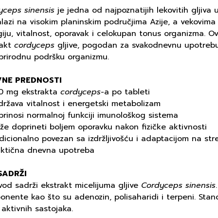
yceps sinensis
je jedna od najpoznatijih lekovitih gljiva 
lazi na visokim planinskim područjima Azije, a vekovima
iju, vitalnost, oporavak i celokupan tonus organizma. O
rakt
cordyceps
gljive, pogodan za svakodnevnu upotrebu k
 prirodnu podršku organizmu.
VNE PREDNOSTI
0 mg ekstrakta
cordyceps
-a po tableti
država vitalnost i energetski metabolizam
rinosi normalnoj funkciji imunološkog sistema
e doprineti boljem oporavku nakon fizičke aktivnosti
dicionalno povezan sa izdržljivošću i adaptacijom na str
aktična dnevna upotreba
SADRŽI
vod sadrži ekstrakt micelijuma gljive
Cordyceps sinensis
onente kao što su adenozin, polisaharidi i terpeni. Sta
aktivnih sastojaka.