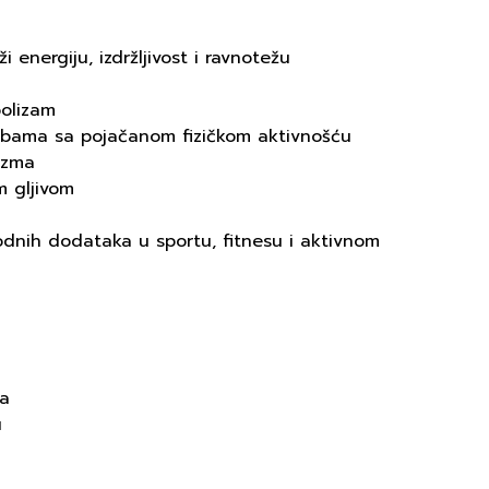
 energiju, izdržljivost i ravnotežu
olizam
obama sa pojačanom fizičkom aktivnošću
izma
 gljivom
odnih dodataka u sportu, fitnesu i aktivnom
ma
u