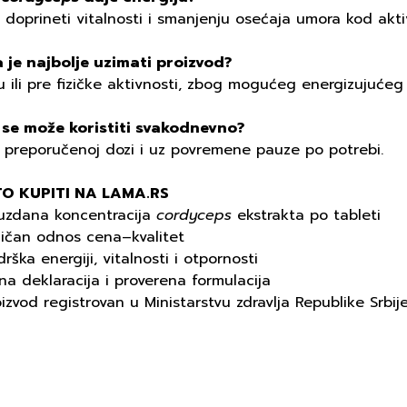
doprineti vitalnosti i smanjenju osećaja umora kod aktiv
 je najbolje uzimati proizvod?
u ili pre fizičke aktivnosti, zbog mogućeg energizujućeg
i se može koristiti svakodnevno?
u preporučenoj dozi i uz povremene pauze po potrebi.
O KUPITI NA LAMA.RS
uzdana koncentracija
cordyceps
ekstrakta po tableti
ličan odnos cena–kvalitet
rška energiji, vitalnosti i otpornosti
na deklaracija i proverena formulacija
izvod registrovan u Ministarstvu zdravlja Republike Srbij