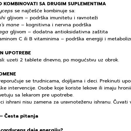
O KOMBINOVATI SA DRUGIM SUPLEMENTIMA
yceps
se najčešće kombinuje sa:
shi
gljivom – podrška imunitetu i ravnoteži
on’s mane
– kognitivna i nervna podrška
aga
gljivom – dodatna antioksidativna zaštita
aminom C ili B vitaminima – podrška energiji i metaboli
IN UPOTREBE
li: uzeti 2 tablete dnevno, po mogućstvu uz obrok.
OMENE
eporučuje se trudnicama, dojiljama i deci. Prekinuti up
ške intervencije. Osobe koje koriste lekove ili imaju hr
vetuju sa lekarom pre upotrebe.
ci ishrani nisu zamena za uravnoteženu ishranu. Čuvati
– Česta pitanja
i
cordyceps
daje energiju?