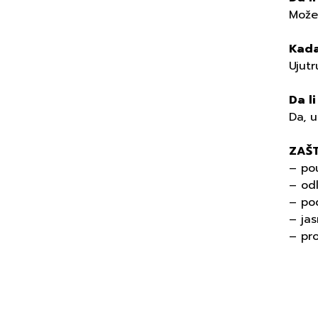
Može 
Kada
Ujutr
Da l
Da, 
ZAŠT
– po
– od
– pod
– jas
– pro