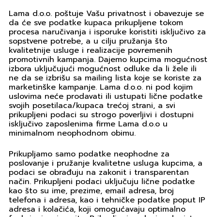
Lama d.o.o. poštuje Vašu privatnost i obavezuje se
da će sve podatke kupaca prikupljene tokom
procesa naručivanja i isporuke koristiti isključivo za
sopstvene potrebe, a u cilju pružanja što
kvalitetnije usluge i realizacije povremenih
promotivnih kampanja. Dajemo kupcima mogućnost
izbora uključujući mogućnost odluke da li žele ili
ne da se izbrišu sa mailing lista koje se koriste za
marketinške kampanje. Lama d.o.o. ni pod kojim
uslovima neće prodavati ili ustupati lične podatke
svojih posetilaca/kupaca trećoj strani, a svi
prikupljeni podaci su strogo poverljivi i dostupni
isključivo zaposlenima firme Lama d.o.o u
minimalnom neophodnom obimu.
Prikupljamo samo podatke neophodne za
poslovanje i pružanje kvalitetne usluga kupcima, a
podaci se obrađuju na zakonit i transparentan
način. Prikupljeni podaci uključuju lične podatke
kao što su ime, prezime, email adresa, broj
telefona i adresa, kao i tehničke podatke poput IP
adresa i kolačića, koji omogućavaju optimalno