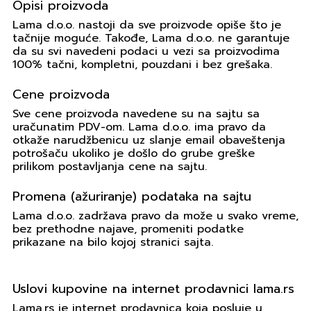
Opisi proizvoda
Lama d.o.o. nastoji da sve proizvode opiše što je
tačnije moguće. Takođe, Lama d.o.o. ne garantuje
da su svi navedeni podaci u vezi sa proizvodima
100% tačni, kompletni, pouzdani i bez grešaka.
Cene proizvoda
Sve cene proizvoda navedene su na sajtu sa
uračunatim PDV-om. Lama d.o.o. ima pravo da
otkaže narudžbenicu uz slanje email obaveštenja
potrošaču ukoliko je došlo do grube greške
prilikom postavljanja cene na sajtu.
Promena (ažuriranje) podataka na sajtu
Lama d.o.o. zadržava pravo da može u svako vreme,
bez prethodne najave, promeniti podatke
prikazane na bilo kojoj stranici sajta.
Uslovi kupovine na internet prodavnici lama.rs
Lama.rs je internet prodavnica koja posluje u