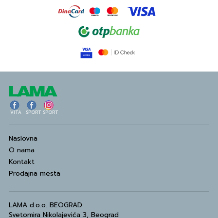
VITA
SPORT
SPORT
Naslovna
O nama
Kontakt
Prodajna mesta
LAMA d.o.o. BEOGRAD
Svetomira Nikolajevića 3, Beograd