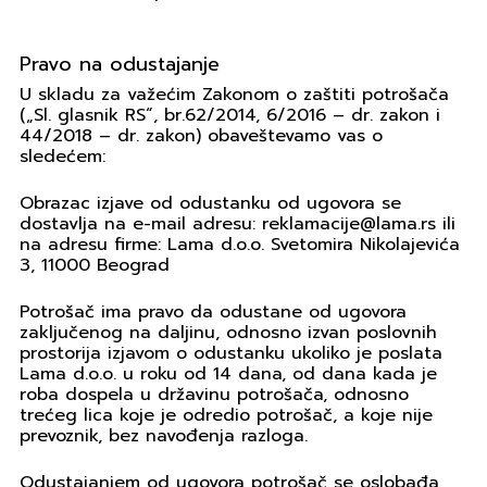
Pravo na odustajanje
U skladu za važećim Zakonom o zaštiti potrošača
(„Sl. glasnik RS“, br.62/2014, 6/2016 – dr. zakon i
44/2018 – dr. zakon) obaveštevamo vas o
sledećem:
Obrazac izjave od odustanku od ugovora
se
dostavlja na e-mail adresu: reklamacije@lama.rs ili
na adresu firme: Lama d.o.o. Svetomira Nikolajevića
3, 11000 Beograd
Potrošač ima pravo da odustane od ugovora
zaključenog na daljinu, odnosno izvan poslovnih
prostorija izjavom o odustanku ukoliko je poslata
Lama d.o.o. u roku od 14 dana, od dana kada je
roba dospela u državinu potrošača, odnosno
trećeg lica koje je odredio potrošač, a koje nije
prevoznik, bez navođenja razloga.
Odustajanjem od ugovora potrošač se oslobađa