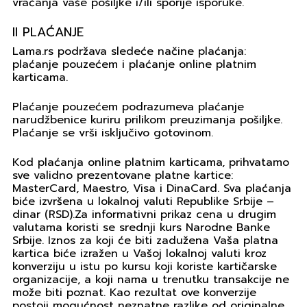
vraćanja vaše pošiljke i/ili sporije isporuke.
II PLAĆANJE
Lama.rs podržava sledeće načine plaćanja:
plaćanje pouzećem i plaćanje online platnim
karticama.
Plaćanje pouzećem podrazumeva plaćanje
narudžbenice kuriru prilikom preuzimanja pošiljke.
Plaćanje se vrši isključivo gotovinom.
Kod plaćanja online platnim karticama, prihvatamo
sve validno prezentovane platne kartice:
MasterCard, Maestro, Visa i DinaCard. Sva plaćanja
biće izvršena u lokalnoj valuti Republike Srbije –
dinar (RSD).Za informativni prikaz cena u drugim
valutama koristi se srednji kurs Narodne Banke
Srbije. Iznos za koji će biti zadužena Vaša platna
kartica biće izražen u Vašoj lokalnoj valuti kroz
konverziju u istu po kursu koji koriste kartičarske
organizacije, a koji nama u trenutku transakcije ne
može biti poznat. Kao rezultat ove konverzije
postoji mogućnost neznatne razlike od originalne