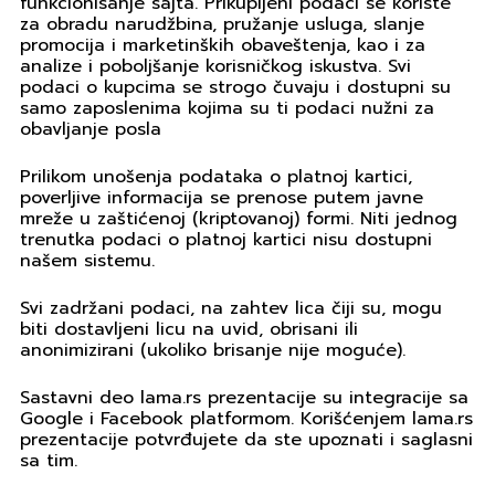
funkcionisanje sajta. Prikupljeni podaci se koriste
za obradu narudžbina, pružanje usluga, slanje
promocija i marketinških obaveštenja, kao i za
analize i poboljšanje korisničkog iskustva. Svi
podaci o kupcima se strogo čuvaju i dostupni su
samo zaposlenima kojima su ti podaci nužni za
obavljanje posla
Prilikom unošenja podataka o platnoj kartici,
poverljive informacija se prenose putem javne
mreže u zaštićenoj (kriptovanoj) formi. Niti jednog
trenutka podaci o platnoj kartici nisu dostupni
našem sistemu.
Svi zadržani podaci, na zahtev lica čiji su, mogu
biti dostavljeni licu na uvid, obrisani ili
anonimizirani (ukoliko brisanje nije moguće).
Sastavni deo lama.rs prezentacije su integracije sa
Google i Facebook platformom. Korišćenjem lama.rs
prezentacije potvrđujete da ste upoznati i saglasni
sa tim.