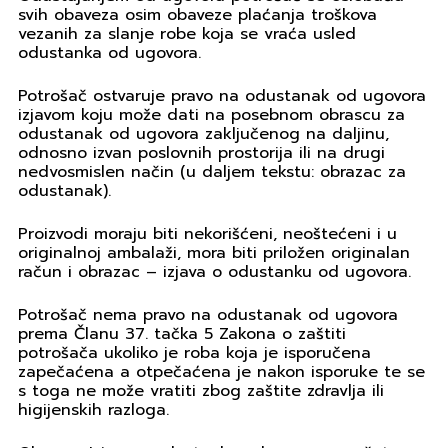
svih obaveza osim obaveze plaćanja troškova
vezanih za slanje robe koja se vraća usled
odustanka od ugovora.
Potrošač ostvaruje pravo na odustanak od ugovora
izjavom koju može dati na posebnom obrascu za
odustanak od ugovora zaključenog na daljinu,
odnosno izvan poslovnih prostorija ili na drugi
nedvosmislen način (u daljem tekstu: obrazac za
odustanak).
Proizvodi moraju biti nekorišćeni, neoštećeni i u
originalnoj ambalaži, mora biti priložen originalan
račun i obrazac – izjava o odustanku od ugovora.
Potrošač nema pravo na odustanak od ugovora
prema Članu 37. tačka 5 Zakona o zaštiti
potrošača ukoliko je roba koja je isporučena
zapečaćena a otpečaćena je nakon isporuke te se
s toga ne može vratiti zbog zaštite zdravlja ili
higijenskih razloga.