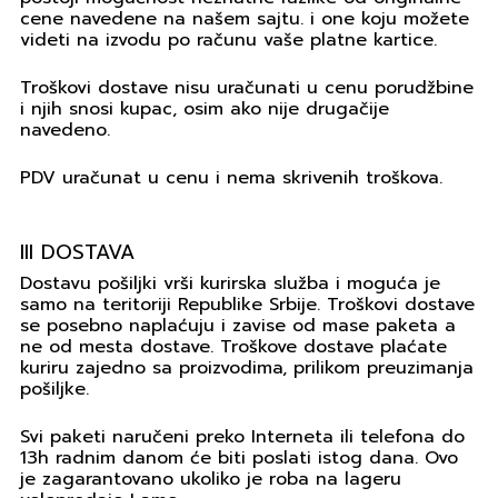
cene navedene na našem sajtu. i one koju možete
videti na izvodu po računu vaše platne kartice.
Troškovi dostave nisu uračunati u cenu porudžbine
i njih snosi kupac, osim ako nije drugačije
navedeno.
PDV uračunat u cenu i nema skrivenih troškova.
III DOSTAVA
Dostavu pošiljki vrši kurirska služba i moguća je
samo na teritoriji Republike Srbije. Troškovi dostave
se posebno naplaćuju i zavise od mase paketa a
ne od mesta dostave. Troškove dostave plaćate
kuriru zajedno sa proizvodima, prilikom preuzimanja
pošiljke.
Svi paketi naručeni preko Interneta ili telefona do
13h radnim danom će biti poslati istog dana. Ovo
je zagarantovano ukoliko je roba na lageru