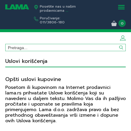
Posetite nas u našim
prodavnicama
...
Poručivanje:
011/3806-180
0
Uslovi korišćenja
Opšti uslovi kupovine
Posetom ili kupovinom na Internet prodavnici
lama.rs prihvatate Uslove korišćenja koji su
navedeni u daljem tekstu. Molimo Vas da ih pažljivo
pročitate i upoznate se pravilima koja
primenjujemo. Lama d.o.o. zadržava pravo da bez
prethodnog obaveštavanja vrši izmene i dopune
ovih Uslova korišćenja.