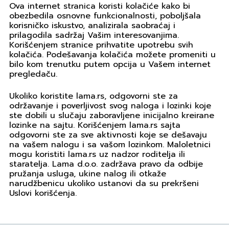
Ova internet stranica koristi kolačiće kako bi
obezbedila osnovne funkcionalnosti, poboljšala
korisničko iskustvo, analizirala saobraćaj i
prilagodila sadržaj Vašim interesovanjima.
Korišćenjem stranice prihvatite upotrebu svih
kolačića. Podešavanja kolačića možete promeniti u
bilo kom trenutku putem opcija u Vašem internet
pregledaču.
Ukoliko koristite lama.rs, odgovorni ste za
održavanje i poverljivost svog naloga i lozinki koje
ste dobili u slučaju zaboravljene inicijalno kreirane
lozinke na sajtu. Korišćenjem lama.rs sajta
odgovorni ste za sve aktivnosti koje se dešavaju
na vašem nalogu i sa vašom lozinkom. Maloletnici
mogu koristiti lama.rs uz nadzor roditelja ili
staratelja. Lama d.o.o. zadržava pravo da odbije
pružanja usluga, ukine nalog ili otkaže
narudžbenicu ukoliko ustanovi da su prekršeni
Uslovi korišćenja.