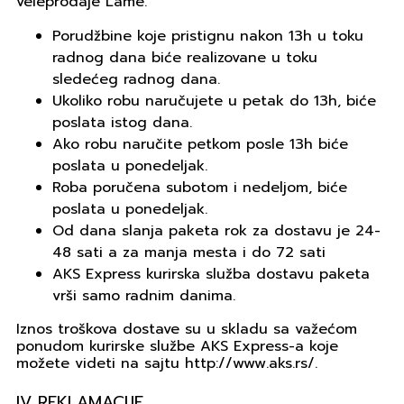
veleprodaje Lame.
Porudžbine koje pristignu nakon 13h u toku
radnog dana biće realizovane u toku
sledećeg radnog dana.
Ukoliko robu naručujete u petak do 13h, biće
poslata istog dana.
Ako robu naručite petkom posle 13h biće
poslata u ponedeljak.
Roba poručena subotom i nedeljom, biće
poslata u ponedeljak.
Od dana slanja paketa rok za dostavu je 24-
48 sati a za manja mesta i do 72 sati
AKS Express kurirska služba dostavu paketa
vrši samo radnim danima.
Iznos troškova dostave su u skladu sa važećom
ponudom kurirske službe AKS Express-a koje
možete videti na sajtu
http://www.aks.rs/
.
IV REKLAMACIJE