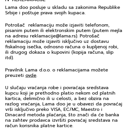
Lama doo posluje u skladu sa zakonima Republike
Srbije i poštuje prava svojih kupaca.
Potrošač reklamaciju može izjaviti telefonom,
pisanim putem ili elektronskim putem (putem mejla
na adresu reklamacije@lama.rs). Potrošač
reklamaciju može izjaviti isključivo uz dostavu
fiskalnog isečka, odnosno računa o kupljenoj robi,
ili drugog dokaza o kupovini (kopija računa, slip
itd).
Pravilnik Lama d.o.o. o reklamacijama možete
preuzeti
ovde
.
U slučaju vraćanja robe i povraćaja sredstava
kupcu koji je prethodno platio nekom od platnih
kartica, delimično ili u celosti, a bez obzira na
razlog vraćanja, Lama doo je u obavezi da povraćaj
vrši isključivo preko VISA, EC/MC, Maestro i
Dinacard metoda plaćanja, što znači da će banka
na zahtev prodavca izvršiti povraćaj sredstava na
račun korisnika platne kartice.