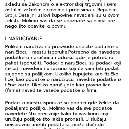
skladu sa Zakonom o elektronskoj trgovini i svim
ostalim važećim zakonima i propisima u Republici
Srbiji. Detaljni uslovi kupovine navedeni su u ovom
tekstu. Molimo vas da se upoznate sa njima pre
nego što obavite kupovinu.
I NARUČIVANJE
Prilikom naručivanja proizvode unosite podatke o
naručiocu i mestu isporuke.Potrebno da navedete
podatke o naručiocu i adresu gde je potrebno
paket isporučiti. Podaci o naručiocu su podaci koji
će biti navedeni na računu koji će vam biti poslat
zajedno sa pošiljkom. Ukoliko kupujete kao fizičko
lice, kao podatke o naručiocu navedite podatke iz
lične karte. Ukoliko naručujete kao pravno lice
(firma) navedite važeće podatke o firmi.
Podaci o mestu isporuke su podaci gde želite da
pošaljemo pošiljku. Molimo vas da sve podatke
navedete što preciznije kako bi vas kuriri koji
uručuju pošiljke što lakše pronašli. U slučaju
neispravno unetih podataka, može doći do