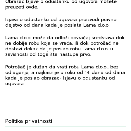
Obrazac Izjave o odustanku od ugovora možete
preuzeti
ovde
.
Izjava o odustanku od ugovora proizvodi pravno
dejstvo od dana kada je poslata Lama d.o.o.
Lama d.o.o. može da odloži povraćaj sredstava dok
ne dobije robu koja se vraća, ili dok potrošač ne
dostavi dokaz da je poslao robu Lama d.o.o. u
zavisnosti od toga šta nastupa prvo.
Potrošač je dužan da vrati robu Lama d.o.o., bez
odlaganja, a najkasnije u roku od 14 dana od dana
kada je poslao obrazac- Izjavu o odustanku od
ugovora
Politika privatnosti