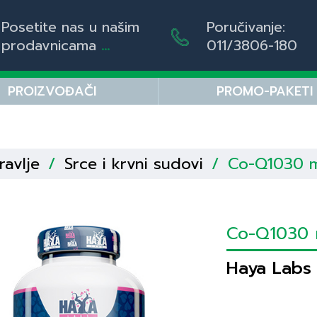
Posetite nas u našim
Poručivanje:
prodavnicama
...
011/3806-180
PROIZVOĐAČI
PROMO-PAKETI
ravlje
/
Srce i krvni sudovi
/
Co-Q1030 m
Co-Q1030 
Haya Labs