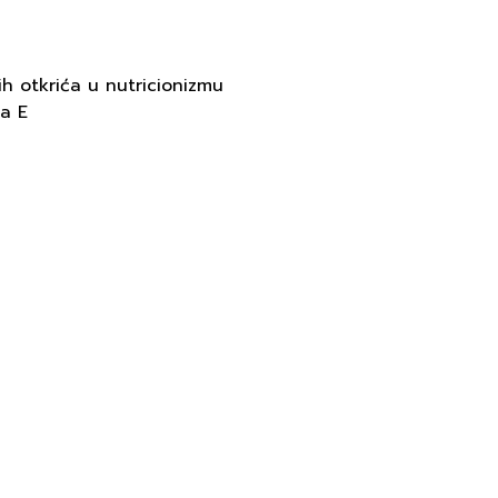
h otkrića u nutricionizmu
na E