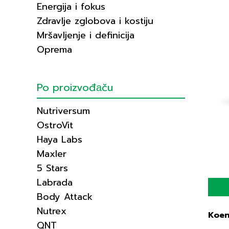
Energija i fokus
Zdravlje zglobova i kostiju
Mršavljenje i definicija
Oprema
Po proizvođаču
Nutriversum
OstroVit
Haya Labs
Maxler
5 Stars
Labrada
Body Attack
Nutrex
Koen
QNT