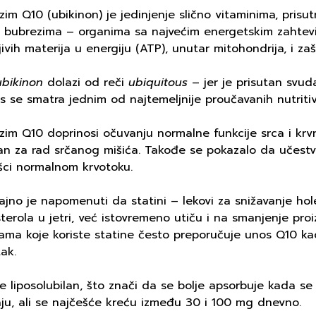
im Q10 (ubikinon) je jedinjenje slično vitaminima, prisut
i i bubrezima – organima sa najvećim energetskim zahtev
jivih materija u energiju (ATP), unutar mitohondrija, i za
ubikinon
dolazi od reči
ubiquitous
– jer je prisutan svud
 se smatra jednim od najtemeljnije proučavanih nutritivn
im Q10 doprinosi očuvanju normalne funkcije srca i krvni
an za rad srčanog mišića. Takođe se pokazalo da učestvu
šci normalnom krvotoku.
jno je napomenuti da statini – lekovi za snižavanje hol
terola u jetri, već istovremeno utiču i na smanjenje pr
ama koje koriste statine često preporučuje unos Q10 ka
ak.
e liposolubilan, što znači da se bolje apsorbuje kada s
aju, ali se najčešće kreću između 30 i 100 mg dnevno.