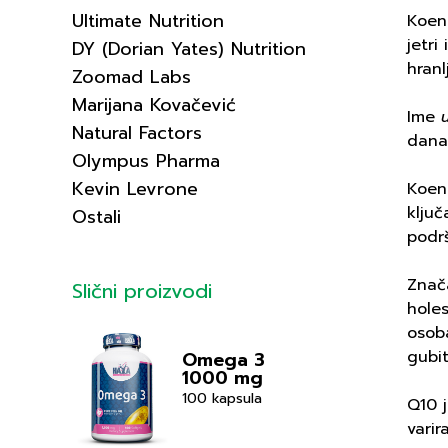
Ultimate Nutrition
Koenz
jetr
DY (Dorian Yates) Nutrition
hranl
Zoomad Labs
Marijana Kovačević
Ime
Natural Factors
danas
Olympus Pharma
Kevin Levrone
Koenz
ključ
Ostali
podr
Znača
Slični proizvodi
holes
osob
gubit
Omega 3
1000 mg
100 kapsula
Q10 j
varir