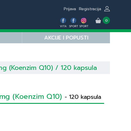
Prijava
Registracija
0
VITA
SPORT
SPORT
AKCIJE I POPUSTI
g (Koenzim Q10) / 120 kapsula
mg (Koenzim Q10)
- 120 kapsula