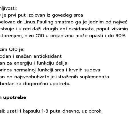
ljivosti:
 je prvi put izolovan iz goveđeg srca
elovac dr Linus Pauling smatrao ga je jednim od najveći
stvuje i u reciklaži drugih antioksidanata, poput vitami
 starenjem, nivo Q10 u organizmu može opasti i do 80%
zim Q10 je:
rodan i snažan antioksidant
an za energiju i funkciju ćelija
rinos normalnoj funkciji srca i krvnih sudova
dan od najsveobuhvatnije istraženih suplemenata
zbedan za dugoročnu upotrebu
n upotrebe
li: uzeti 1 kapsulu 1-3 puta dnevno, uz obrok.