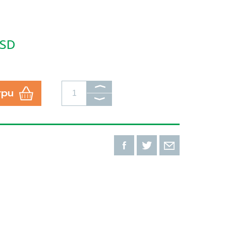
RSD
⟩
rpu
⟩