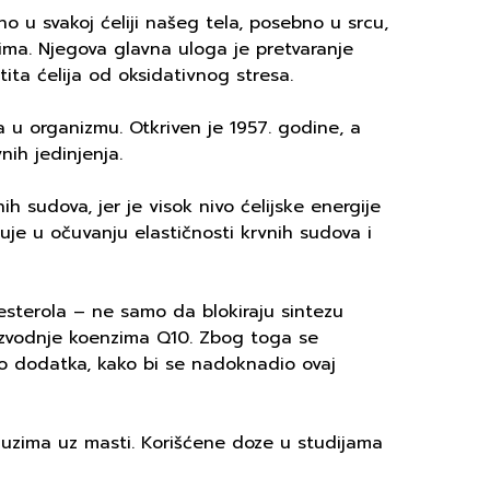
no u svakoj ćeliji našeg tela, posebno u srcu,
ima. Njegova glavna uloga je pretvaranje
štita ćelija od oksidativnog stresa.
a u organizmu. Otkriven je 1957. godine, a
ih jedinjenja.
h sudova, jer je visok nivo ćelijske energije
je u očuvanju elastičnosti krvnih sudova i
esterola – ne samo da blokiraju sintezu
oizvodnje koenzima Q10. Zbog toga se
o dodatka, kako bi se nadoknadio ovaj
e uzima uz masti. Korišćene doze u studijama