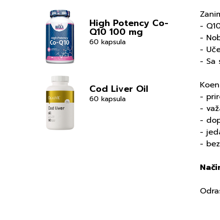
Zanim
High Potency Co-
- Q10
Q10 100 mg
- Nob
60 kapsula
- Uče
- Sa
Koen
Cod Liver Oil
- pri
60 kapsula
- važ
- dop
- je
- be
Nači
Odras