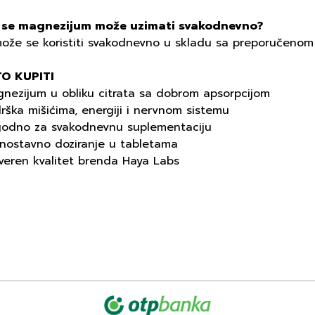
i se magnezijum može uzimati svakodnevno?
može se koristiti svakodnevno u skladu sa preporučenom
O KUPITI
gnezijum u obliku citrata sa dobrom apsorpcijom
rška mišićima, energiji i nervnom sistemu
godno za svakodnevnu suplementaciju
dnostavno doziranje u tabletama
overen kvalitet brenda Haya Labs