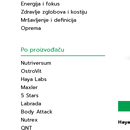
Energija i fokus
Zdravlje zglobova i kostiju
Mršavljenje i definicija
Oprema
Po proizvođаču
Nutriversum
OstroVit
Haya Labs
Maxler
5 Stars
Labrada
Body Attack
Nutrex
Haya
QNT