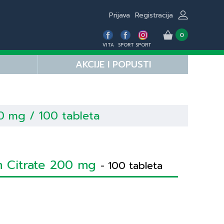
Prijava
Registracija
0
VITA
SPORT
SPORT
AKCIJE I POPUSTI
0 mg / 100 tableta
 Citrate 200 mg
- 100 tableta