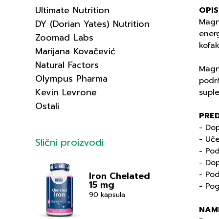
Ultimate Nutrition
OPIS
Magn
DY (Dorian Yates) Nutrition
energ
Zoomad Labs
kofak
Marijana Kovačević
Natural Factors
Magne
Olympus Pharma
podrš
Kevin Levrone
suple
Ostali
PRE
- Dop
- Uč
Slični proizvodi
- Pod
- Dop
- Pod
Iron Chelated
15 mg
- Po
90 kapsula
NAM