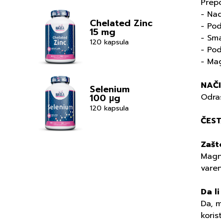
Prep
- Na
Chelated Zinc
- Pod
15 mg
- Sm
120 kapsula
- Po
- Ma
NAČ
Selenium
Odras
100 µg
120 kapsula
ČEST
Zašt
Magne
vare
Da l
Da, 
koris