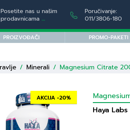
Posetite nas u našim
Poručivanje:
prodavnicama
...
011/3806-180
PROIZVOĐAČI
PROMO-PAKETI
ravlje
/
Minerali
/
Magnesium Citrate 20
Magnesium
AKCIJA -20%
Haya Labs