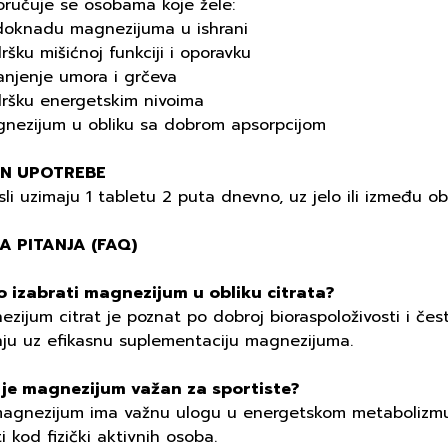
oručuje se osobama koje žele:
doknadu magnezijuma u ishrani
ršku mišićnoj funkciji i oporavku
anjenje umora i grčeva
dršku energetskim nivoima
gnezijum u obliku sa dobrom apsorpcijom
IN UPOTREBE
li uzimaju 1 tabletu 2 puta dnevno, uz jelo ili između obr
A PITANJA (FAQ)
o izabrati magnezijum u obliku citrata?
zijum citrat je poznat po dobroj bioraspoloživosti i čes
nju uz efikasnu suplementaciju magnezijuma.
i je magnezijum važan za sportiste?
magnezijum ima važnu ulogu u energetskom metabolizmu i
ti kod fizički aktivnih osoba.