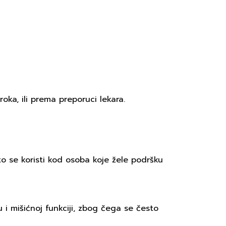
oka, ili prema preporuci lekara.
to se koristi kod osoba koje žele podršku
 mišićnoj funkciji, zbog čega se često