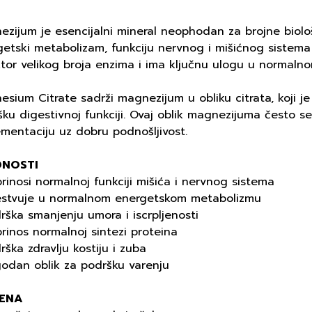
ezijum je esencijalni mineral neophodan za brojne biolo
etski metabolizam, funkciju nervnog i mišićnog sistema 
tor velikog broja enzima i ima ključnu ulogu u normalnom
sium Citrate sadrži magnezijum u obliku citrata, koji je
ku digestivnoj funkciji. Ovaj oblik magnezijuma često se
mentaciju uz dobru podnošljivost.
DNOSTI
rinosi normalnoj funkciji mišića i nervnog sistema
estvuje u normalnom energetskom metabolizmu
rška smanjenju umora i iscrpljenosti
rinos normalnoj sintezi proteina
rška zdravlju kostiju i zuba
godan oblik za podršku varenju
ENA