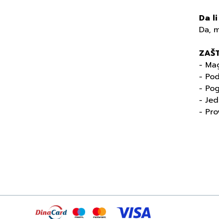
Da l
Da, 
ZAŠT
- Ma
- Pod
- Po
- Je
- Pr