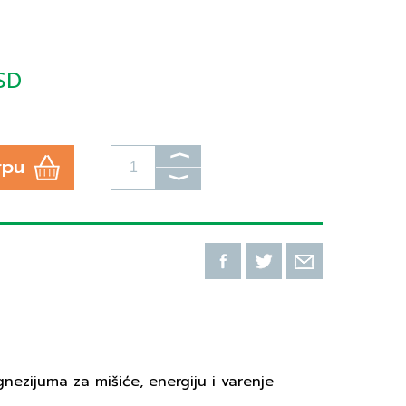
SD
⟩
rpu
⟩
gnezijuma za mišiće, energiju i varenje