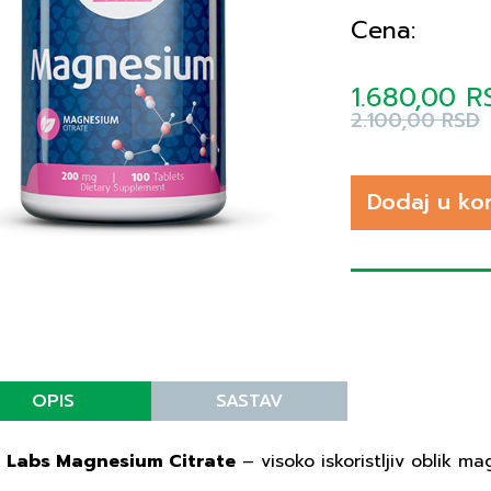
Cena:
1.680,00 R
2.100,00 RSD
Dodaj u ko
OPIS
SASTAV
 Labs Magnesium Citrate
– visoko iskoristljiv oblik ma