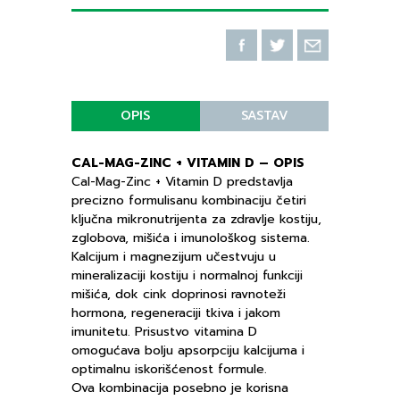
OPIS
SASTAV
CAL-MAG-ZINC + VITAMIN D – OPIS
Cal-Mag-Zinc + Vitamin D predstavlja
precizno formulisanu kombinaciju četiri
ključna mikronutrijenta za zdravlje kostiju,
zglobova, mišića i imunološkog sistema.
Kalcijum i magnezijum učestvuju u
mineralizaciji kostiju i normalnoj funkciji
mišića, dok cink doprinosi ravnoteži
hormona, regeneraciji tkiva i jakom
imunitetu. Prisustvo vitamina D
omogućava bolju apsorpciju kalcijuma i
optimalnu iskorišćenost formule.
Ova kombinacija posebno je korisna