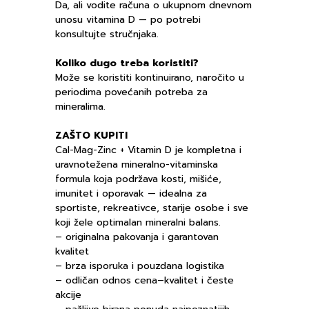
Da, ali vodite računa o ukupnom dnevnom
unosu vitamina D — po potrebi
konsultujte stručnjaka.
Koliko dugo treba koristiti?
Može se koristiti kontinuirano, naročito u
periodima povećanih potreba za
mineralima.
ZAŠTO KUPITI
Cal-Mag-Zinc + Vitamin D je kompletna i
uravnotežena mineralno-vitaminska
formula koja podržava kosti, mišiće,
imunitet i oporavak — idealna za
sportiste, rekreativce, starije osobe i sve
koji žele optimalan mineralni balans.
– originalna pakovanja i garantovan
kvalitet
– brza isporuka i pouzdana logistika
– odličan odnos cena–kvalitet i česte
akcije