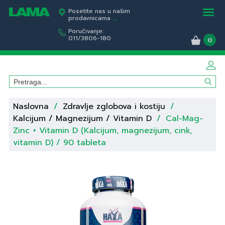
Posetite nas u našim
prodavnicama
...
Poručivanje:
011/3806-180
0
Naslovna
/
Zdravlje zglobova i kostiju
/
Kalcijum / Magnezijum / Vitamin D
/
Cal-Mag-
Zinc + Vitamin D (Kalcijum, magnezijum, cink,
vitamin D) / 90 tableta