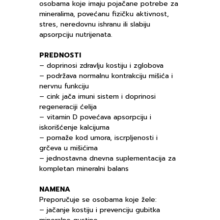
osobama koje imaju pojačane potrebe za
mineralima, povećanu fizičku aktivnost,
stres, neredovnu ishranu ili slabiju
apsorpciju nutrijenata.
PREDNOSTI
– doprinosi zdravlju kostiju i zglobova
– podržava normalnu kontrakciju mišića i
nervnu funkciju
– cink jača imuni sistem i doprinosi
regeneraciji ćelija
– vitamin D povećava apsorpciju i
iskorišćenje kalcijuma
– pomaže kod umora, iscrpljenosti i
grčeva u mišićima
– jednostavna dnevna suplementacija za
kompletan mineralni balans
NAMENA
Preporučuje se osobama koje žele:
– jačanje kostiju i prevenciju gubitka