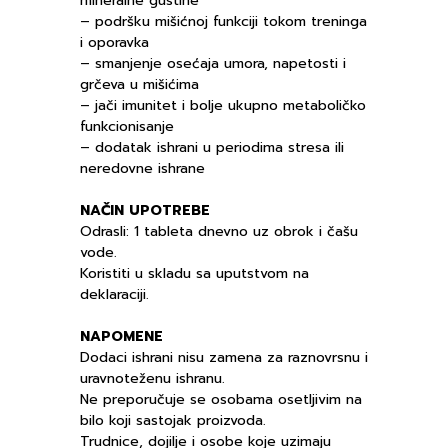
mineralne gustine
– podršku mišićnoj funkciji tokom treninga
i oporavka
– smanjenje osećaja umora, napetosti i
grčeva u mišićima
– jači imunitet i bolje ukupno metaboličko
funkcionisanje
– dodatak ishrani u periodima stresa ili
neredovne ishrane
NAČIN UPOTREBE
Odrasli: 1 tableta dnevno uz obrok i čašu
vode.
Koristiti u skladu sa uputstvom na
deklaraciji.
NAPOMENE
Dodaci ishrani nisu zamena za raznovrsnu i
uravnoteženu ishranu.
Ne preporučuje se osobama osetljivim na
bilo koji sastojak proizvoda.
Trudnice, dojilje i osobe koje uzimaju