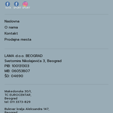
VITA
SPORT
SPORT
Naslovna
O nama
Kontakt
Prodajna mesta
LAMA d.o.o. BEOGRAD
Svetomira Nikolajevića 3, Beograd
PIB: 100131303
MB: 06053807
ŠD: 04690
Makedonska 30/I,
TC EUROCENTAR,
Beograd
tel: 011 3373-829
Bulevar kralja Aleksandra 147,
Beograd