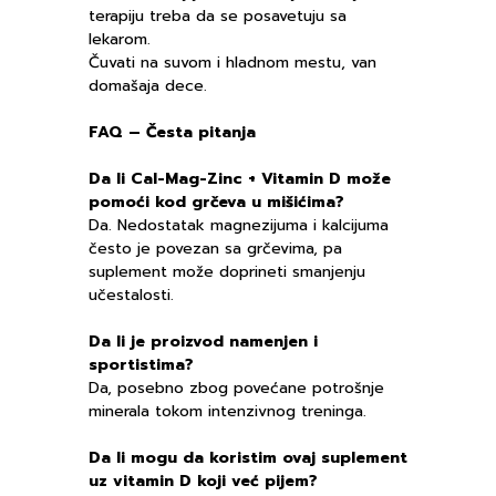
terapiju treba da se posavetuju sa
lekarom.
Čuvati na suvom i hladnom mestu, van
domašaja dece.
FAQ – Česta pitanja
Da li Cal-Mag-Zinc + Vitamin D može
pomoći kod grčeva u mišićima?
Da. Nedostatak magnezijuma i kalcijuma
često je povezan sa grčevima, pa
suplement može doprineti smanjenju
učestalosti.
Da li je proizvod namenjen i
sportistima?
Da, posebno zbog povećane potrošnje
minerala tokom intenzivnog treninga.
Da li mogu da koristim ovaj suplement
uz vitamin D koji već pijem?