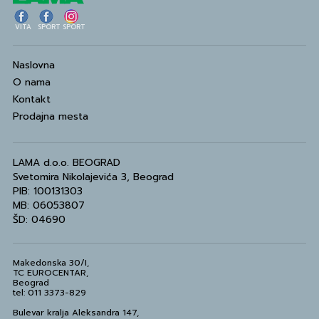
VITA
SPORT
SPORT
Naslovna
O nama
Kontakt
Prodajna mesta
LAMA d.o.o. BEOGRAD
Svetomira Nikolajevića 3, Beograd
PIB: 100131303
MB: 06053807
ŠD: 04690
Makedonska 30/I,
TC EUROCENTAR,
Beograd
tel: 011 3373-829
Bulevar kralja Aleksandra 147,