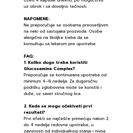
Uzeti 4 kapsule dnevno, po mogućstvu
uz obrok i sa dovoljno tečnosti.
NAPOMENE:
Ne preporučuje se osobama preosetljivim
na neki od sastojaka proizvoda. Osobe
alergične na školjke treba da se
konsultuju sa lekarom pre upotrebe.
FAQ:
1. Koliko dugo treba koristiti
Glucosamine Complex?
Preporučuje se kontinuirana upotreba od
minimum 4–8 nedelja. Za dugoročnu
podršku zglobovima može se koristiti i
duže, uz savet stručnog lica.
2. Kada se mogu očekivati prvi
rezultati?
Prvi efekti se najčešće primećuju nakon 2
do 4 nedelje redovne upotrebe, u
zavisnosti od individualnog stanja i nivoa