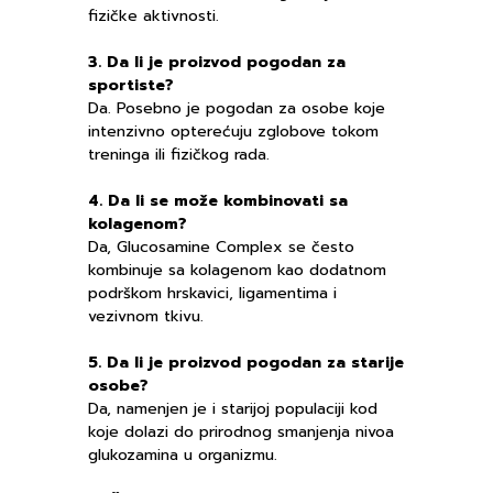
fizičke aktivnosti.
3. Da li je proizvod pogodan za
sportiste?
Da. Posebno je pogodan za osobe koje
intenzivno opterećuju zglobove tokom
treninga ili fizičkog rada.
4. Da li se može kombinovati sa
kolagenom?
Da, Glucosamine Complex se često
kombinuje sa kolagenom kao dodatnom
podrškom hrskavici, ligamentima i
vezivnom tkivu.
5. Da li je proizvod pogodan za starije
osobe?
Da, namenjen je i starijoj populaciji kod
koje dolazi do prirodnog smanjenja nivoa
glukozamina u organizmu.