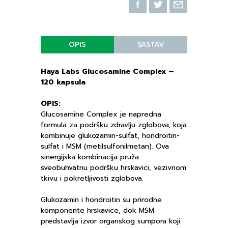
OPIS
SASTAV
Haya Labs Glucosamine Complex –
120 kapsula
OPIS:
Glucosamine Complex je napredna
formula za podršku zdravlju zglobova, koja
kombinuje glukozamin-sulfat, hondroitin-
sulfat i MSM (metilsulfonilmetan). Ova
sinergijska kombinacija pruža
sveobuhvatnu podršku hrskavici, vezivnom
tkivu i pokretljivosti zglobova.
Glukozamin i hondroitin su prirodne
komponente hrskavice, dok MSM
predstavlja izvor organskog sumpora koji