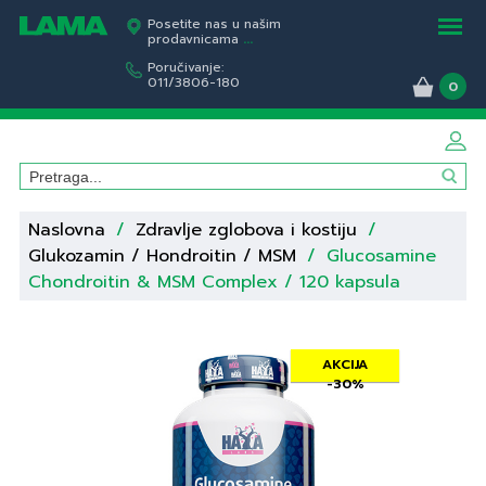
Posetite nas u našim
prodavnicama
...
Poručivanje:
011/3806-180
0
Naslovna
/
Zdravlje zglobova i kostiju
/
Glukozamin / Hondroitin / MSM
/
Glucosamine
Chondroitin & MSM Complex / 120 kapsula
AKCIJA
-30%