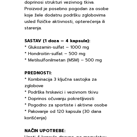
doprinosi strukturi vezivnog tkiva.
Proizvod je posebno pogodan za osobe
koje žele dodatnu podršku zglobovima
usled fizičke aktivnosti, opterećenja ili
starenja.
SASTAV (1 doza – 4 kapsule):
* Glukozamin-sulfat – 1000 mg
* Hondroitin-sulfat – 500 mg
* Metilsulfonilmetan (MSM) – 500 mg
PREDNOSTI:
* Kombinacija 3 ključna sastojka za
zglobove
* Podrška hrskavici i vezivnom tkivu
* Doprinos očuvanju pokretljivosti
* Pogodno za sportiste i aktivne osobe
* Pakovanje od 120 kapsula (30 dana
korišćenja)
NAČIN UPOTREBE: