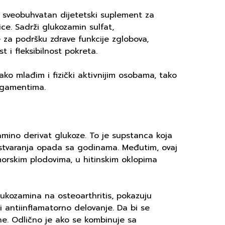
 sveobuhvatan dijetetski suplement za
ice. Sadrži glukozamin sulfat,
 za podršku zdrave funkcije zglobova,
 i fleksibilnost pokreta.
ko mlađim i fizički aktivnijim osobama, tako
ligamentima.
amino derivat glukoze. To je supstanca koja
 stvaranja opada sa godinama. Međutim, ovaj
orskim plodovima, u hitinskim oklopima
glukozamina na osteoarthritis, pokazuju
i antiinflamatorno delovanje. Da bi se
ene. Odlično je ako se kombinuje sa