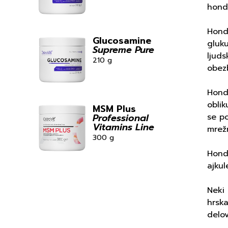
hondr
Hondr
Glucosamine
gluku
Supreme Pure
ljuds
210 g
obez
Hondr
oblik
MSM Plus
se po
Professional
Vitamins Line
mrežn
300 g
Hondr
ajkul
Neki 
hrska
delov