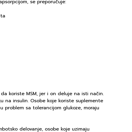
apsorpcijom, se preporučuje:
ata
da koriste MSM, jer i on deluje na isti način.
u na insulin. Osobe koje koriste suplemente
aju problem sa tolerancijom glukoze, moraju
mbotsko delovanje, osobe koje uzimaju