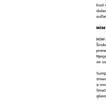
Kod r
dolaz
sulfa
MSM 
MSM 
Širok
prer
Njego
se uz
Sump
stva
a mog
Smatr
glavo