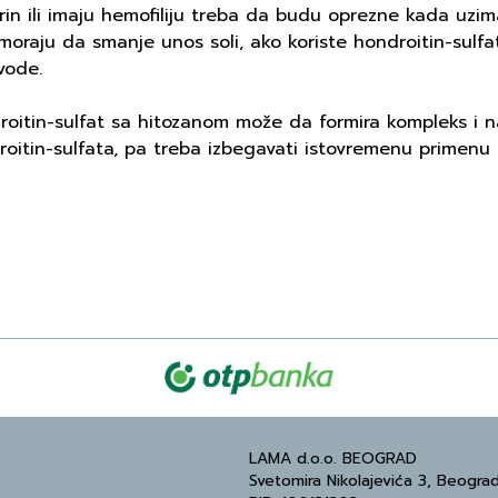
rin ili imaju hemofiliju treba da budu oprezne kada uzi
moraju da smanje unos soli, ako koriste hondroitin-sulf
vode.
oitin-sulfat sa hitozanom može da formira kompleks i n
oitin-sulfata, pa treba izbegavati istovremenu primenu 
LAMA d.o.o. BEOGRAD
Svetomira Nikolajevića 3, Beogra