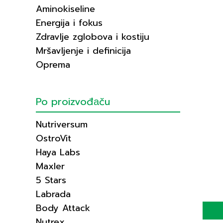
Aminokiseline
Energija i fokus
Zdravlje zglobova i kostiju
Mršavljenje i definicija
Oprema
Po proizvođаču
Nutriversum
OstroVit
Haya Labs
Maxler
5 Stars
Labrada
Body Attack
Nutrex