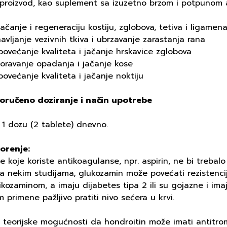
 proizvod, kao suplement sa izuzetno brzom i potpunom 
jačanje i regeneraciju kostiju, zglobova, tetiva i ligamen
avljanje vezivnih tkiva i ubrzavanje zarastanja rana
povećanje kvaliteta i jačanje hrskavice zglobova
oravanje opadanja i jačanje kose
povećanje kvaliteta i jačanje noktiju
oručeno doziranje i način upotrebe
 1 dozu (2 tablete) dnevno.
orenje:
 koje koriste antikoagulanse, npr. aspirin, ne bi trebalo 
a nekim studijama, glukozamin može povećati rezistencij
ikozaminom, a imaju dijabetes tipa 2 ili su gojazne i im
 primene pažljivo pratiti nivo sećera u krvi.
 teorijske mogućnosti da hondroitin može imati antitro