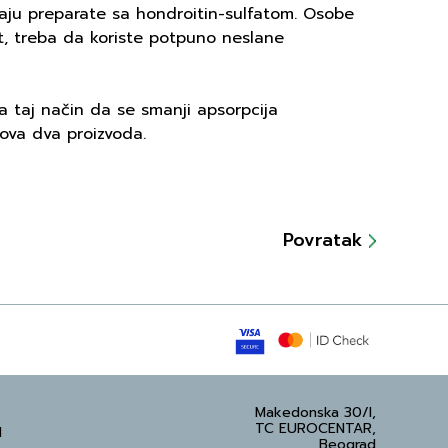
maju preparate sa hondroitin-sulfatom. Osobe
at, treba da koriste potpuno neslane
a taj način da se smanji apsorpcija
ova dva proizvoda.
Povratak
Makedonska 30/I,
TC EUROCENTAR,
d
Beograd