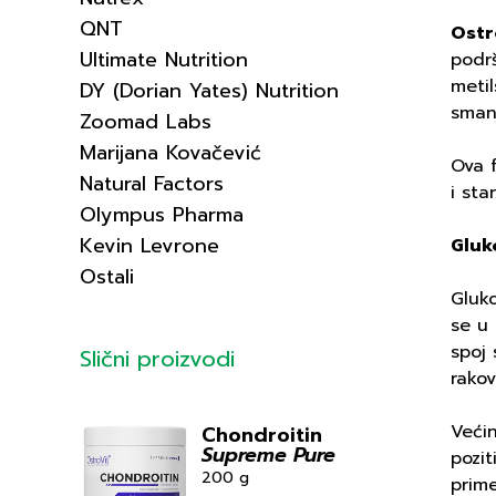
QNT
Ostr
Ultimate Nutrition
podrš
metil
DY (Dorian Yates) Nutrition
smanj
Zoomad Labs
Marijana Kovačević
Ova f
Natural Factors
i sta
Olympus Pharma
Kevin Levrone
Gluk
Ostali
Gluko
se u
spoj
Slični proizvodi
rakov
Većin
Chondroitin
Supreme Pure
pozit
200 g
prime