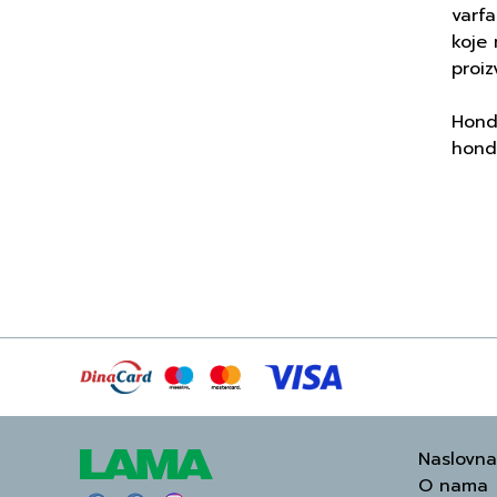
varfa
koje 
proiz
Hondr
hondr
Naslovna
O nama