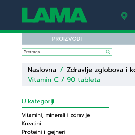
PROIZVODI
Naslovna
/
Zdravlje zglobova i k
Vitamin C / 90 tableta
U kategoriji
Vitamini, minerali i zdravlje
Kreatini
Proteini i gejneri