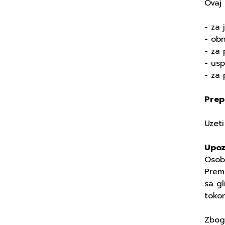
Ovaj
- za 
- obn
- za 
- usp
- za 
Prep
Uzeti
Upoz
Osobe
Prem
sa gl
tokom
Zbog