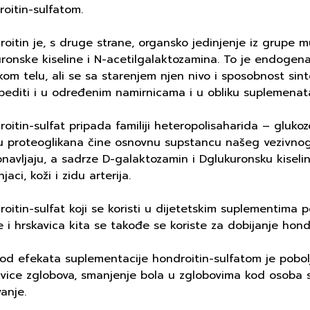
oitin-sulfatom.
oitin je, s druge strane, organsko jedinjenje iz grupe m
ronske kiseline i N-acetilgalaktozamina. To je endogen
kom telu, ali se sa starenjem njen nivo i sposobnost si
bediti i u određenim namirnicama i u obliku suplemenat
oitin-sulfat pripada familiji heteropolisaharida – glukoz
u proteoglikana čine osnovnu supstancu našeg vezivnog t
navljaju, a sadrze D-galaktozamin i D­glukuronsku kiselinu
jaci, koži i zidu arterija.
oitin-sulfat koji se koristi u dijetetskim suplementima po
e i hrskavica kita se takođe se koriste za dobijanje hondr
od efekata suplementacije hondroitin-sulfatom je poboljš
vice zglobova, smanjenje bola u zglobovima kod osoba s
anje.