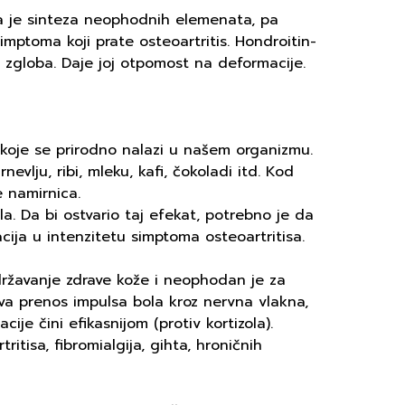
na je sinteza neophodnih elemenata, pa
imptoma koji prate osteoartritis. Hondroitin-
e zgloba. Daje joj otpomost na deformacije.
koje se prirodno nalazi u našem organizmu.
evlju, ribi, mleku, kafi, čokoladi itd. Kod
 namirnica.
a. Da bi ostvario taj efekat, potrebno je da
cija u intenzitetu simptoma osteoartritisa.
ržavanje zdrave kože i neophodan je za
va prenos impulsa bola kroz nervna vlakna,
je čini efikasnijom (protiv kortizola).
tisa, fibromialgija, gihta, hroničnih