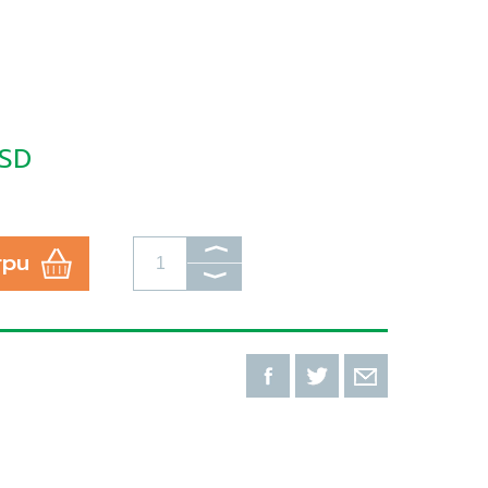
RSD
⟩
rpu
⟩