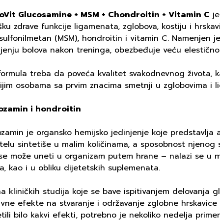
oVit Glucosamine + MSM + Chondroitin + Vitamin C
je
ku zdrave funkcije ligamenata, zglobova, kostiju i hrskav
sulfonilmetan (MSM), hondroitin i vitamin C. Namenjen je
enju bolova nakon treninga, obezbeđuje veću elestičnost
ormula treba da poveća kvalitet svakodnevnog života, ka
rijim osobama sa prvim znacima smetnji u zglobovima i 
ozamin i hondroitin
zamin je organsko hemijsko jedinjenje koje predstavlja 
 telu sintetiše u malim količinama, a sposobnost njenog
 se može uneti u organizam putem hrane – nalazi se u m
a, kao i u obliku dijetetskih suplemenata.
a kliničkih studija koje se bave ispitivanjem delovanja 
ivne efekte na stvaranje i održavanje zglobne hrskavice 
tili bilo kakvi efekti, potrebno je nekoliko nedelja prim