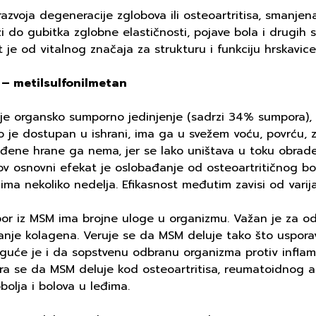
azvoja degeneracije zglobova ili osteoartritisa, smanje
i do gubitka zglobne elastičnosti, pojave bola i drugih s
t je od vitalnog značaja za strukturu i funkciju hrskavic
– metilsulfonilmetan
je organsko sumporno jedinjenje (sadrzi 34% sumpora), 
o je dostupan u ishrani, ima ga u svežem voću, povrću, zrn
ađene hrane ga nema, jer se lako uništava u toku obrade
v osnovni efekat je oslobađanje od osteoartritičnog bol
ima nekoliko nedelja. Efikasnost međutim zavisi od varija
or iz MSM ima brojne uloge u organizmu. Važan je za od
ranje kolagena. Veruje se da MSM deluje tako što uspora
uće je i da sopstvenu odbranu organizma protiv inflamaci
a se da MSM deluje kod osteoartritisa, reumatoidnog artri
bolja i bolova u leđima.