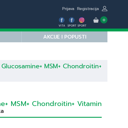
Prijava
Registracija
0
VITA
SPORT
SPORT
AKCIJE I POPUSTI
Glucosamine+ MSM+ Chondroitin+
e+ MSM+ Chondroitin+ Vitamin
ta