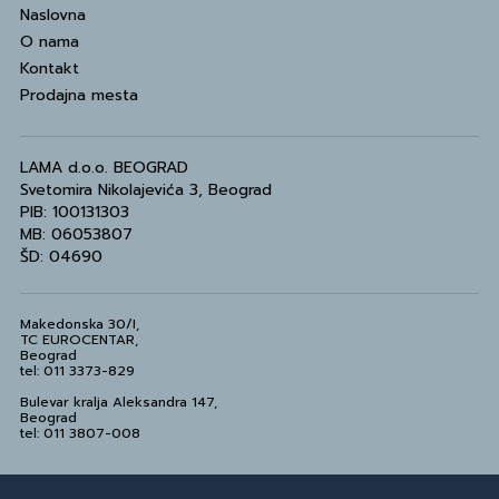
Naslovna
O nama
Kontakt
Prodajna mesta
LAMA d.o.o. BEOGRAD
Svetomira Nikolajevića 3, Beograd
PIB: 100131303
MB: 06053807
ŠD: 04690
Makedonska 30/I,
TC EUROCENTAR,
Beograd
tel: 011 3373-829
Bulevar kralja Aleksandra 147,
Beograd
tel: 011 3807-008