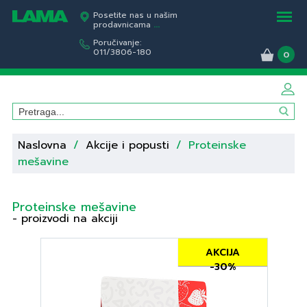
Posetite nas u našim
prodavnicama
...
Poručivanje:
011/3806-180
0
Naslovna
/
Akcije i popusti
/
Proteinske
mešavine
Proteinske mešavine
- proizvodi na akciji
AKCIJA
-30%