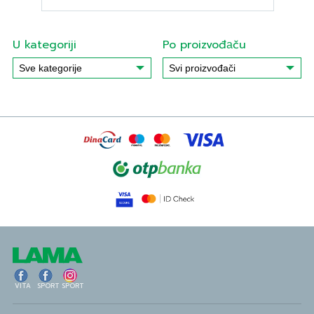
U kategoriji
Po proizvođаču
VITA
SPORT
SPORT