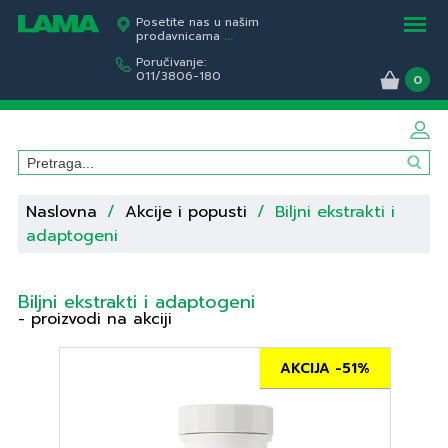
Posetite nas u našim
prodavnicama
...
Poručivanje:
011/3806-180
0
Naslovna
/
Akcije i popusti
/
Biljni ekstrakti i
adaptogeni
Biljni ekstrakti i adaptogeni
- proizvodi na akciji
AKCIJA -51%