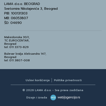
LAMA d.o.o. BEOGRAD
Svetomira Nikolajevića 3, Beograd
PIB: 100131303
MB: 06053807
ŠD: 04690
Makedonska 30/I,
TC EUROCENTAR,
Beograd
tel: 011 3373-829
Bulevar kralja Aleksandra 147,
Beograd
tel: 011 3807-008
Uslovi korišćenja
Politika privatnosti
© 2026 LAMA d.o.o. - Sva prava zadržana
Dizajn i izrada