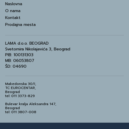
Naslovna
O nama
Kontakt
Prodajna mesta
LAMA d.o.o. BEOGRAD
Svetomira Nikolajevića 3, Beograd
PIB: 100131303
MB: 06053807
ŠD: 04690
Makedonska 30/I,
TC EUROCENTAR,
Beograd
tel: 011 3373-829
Bulevar kralja Aleksandra 147,
Beograd
tel: 011 3807-008