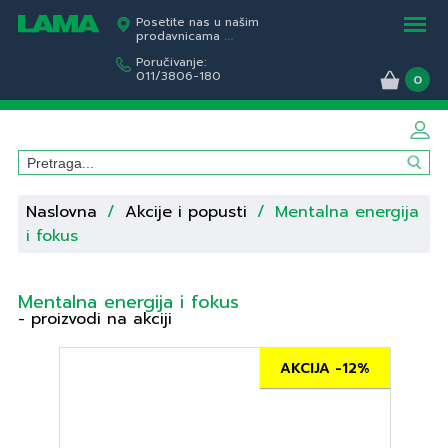
Posetite nas u našim
prodavnicama
...
Poručivanje:
011/3806-180
0
Naslovna
/
Akcije i popusti
/
Mentalna energija
i fokus
Mentalna energija i fokus
- proizvodi na akciji
AKCIJA -12%