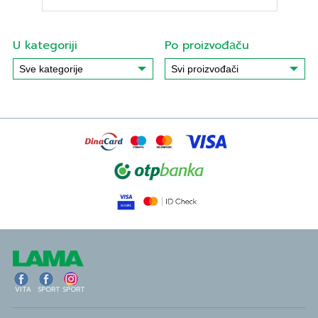
U kategoriji
Po proizvođаču
VITA
SPORT
SPORT