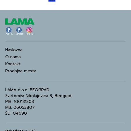
VITA
SPORT
SPORT
Naslovna
O nama
Kontakt
Prodajna mesta
LAMA d.o.o. BEOGRAD
Svetomira Nikolajevića 3, Beograd
PIB: 100131303
MB: 06053807
ŠD: 04690