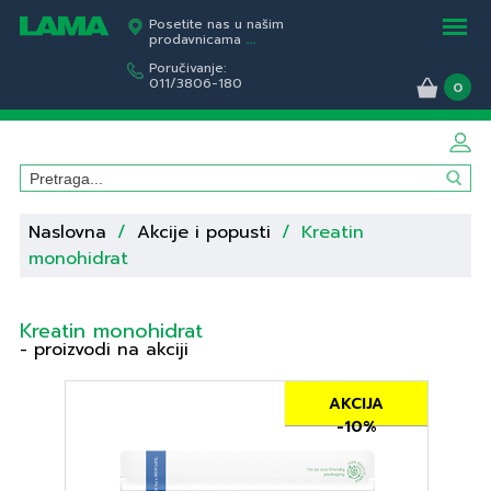
Posetite nas u našim
prodavnicama
...
Poručivanje:
011/3806-180
0
Naslovna
/
Akcije i popusti
/
Kreatin
monohidrat
Kreatin monohidrat
- proizvodi na akciji
AKCIJA
-10%