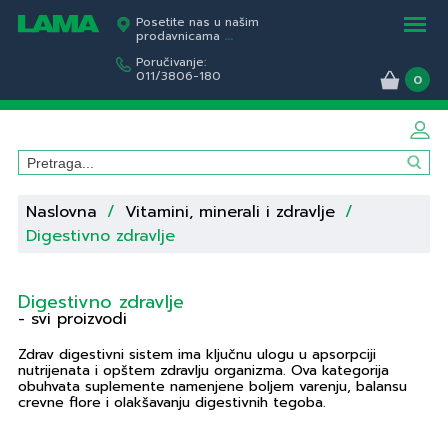
Posetite nas u našim
prodavnicama
...
Poručivanje:
011/3806-180
0
Naslovna
/
Vitamini, minerali i zdravlje
/
Digestivno zdravlje
Digestivno zdravlje
- svi proizvodi
Zdrav digestivni sistem ima ključnu ulogu u apsorpciji
nutrijenata i opštem zdravlju organizma. Ova kategorija
obuhvata suplemente namenjene boljem varenju, balansu
crevne flore i olakšavanju digestivnih tegoba.