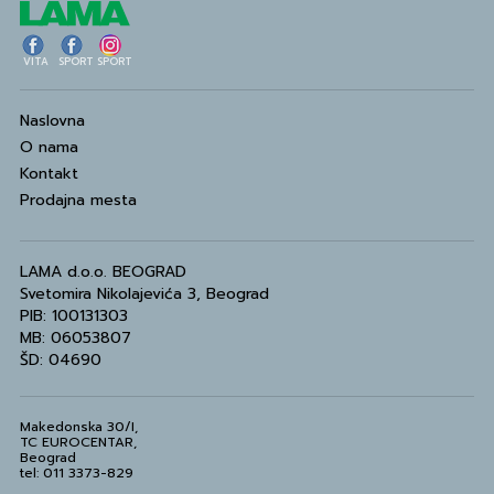
VITA
SPORT
SPORT
Naslovna
O nama
Kontakt
Prodajna mesta
LAMA d.o.o. BEOGRAD
Svetomira Nikolajevića 3, Beograd
PIB: 100131303
MB: 06053807
ŠD: 04690
Makedonska 30/I,
TC EUROCENTAR,
Beograd
tel: 011 3373-829