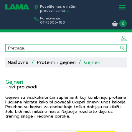
Posetite nas u našim
prodavnicama
...
Poručivanje:
011/3806-180
0
Naslovna
/
Proteini i gejneri
/
Gejneri
Gejneri
- svi proizvodi
Gejneri su visokokalorični suplementi koji kombinuju proteine
i ugljene hidrate kako bi povećali ukupni dnevni unos kalorija.
Posebno su korisni za osobe koje teško dobijaju na kilaži i
žele brži rast mišićne mase. Najbolje rezultate daju uz
trening snage i redovne obroke.