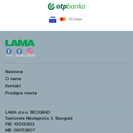
VITA
SPORT
SPORT
Naslovna
O nama
Kontakt
Prodajna mesta
LAMA d.o.o. BEOGRAD
Svetomira Nikolajevića 3, Beograd
PIB: 100131303
MB: 06053807