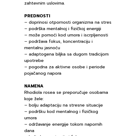
zahtevnim uslovima.
PREDNOSTI
– doprinosi otpornosti organizma na stres
– podrška mentalnoj i fizičkoj energiji
– može pomoći kod umora i iscrpljenosti
– podržava fokus, koncentraciju i
mentalnu jasnoću
– adaptogena biljka sa dugom tradicijom
upotrebe
– pogodna za aktivne osobe i periode
pojačanog napora
NAMENA
Rhodiola rosea se preporučuje osobama
koje žele:
– bolju adaptaciju na stresne situacije
– podršku kod mentalnog i fizičkog
umora
– održavanje energije tokom napornih
dana