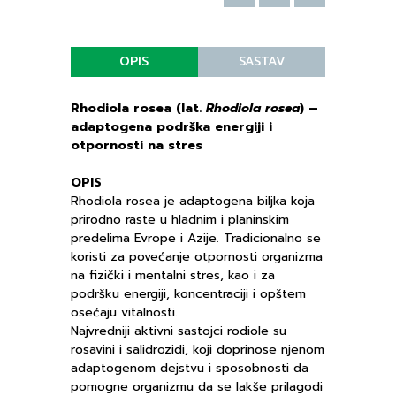
OPIS
SASTAV
Rhodiola rosea (lat.
Rhodiola rosea
) –
adaptogena podrška energiji i
otpornosti na stres
OPIS
Rhodiola rosea je adaptogena biljka koja
prirodno raste u hladnim i planinskim
predelima Evrope i Azije. Tradicionalno se
koristi za povećanje otpornosti organizma
na fizički i mentalni stres, kao i za
podršku energiji, koncentraciji i opštem
osećaju vitalnosti.
Najvredniji aktivni sastojci rodiole su
rosavini i salidrozidi, koji doprinose njenom
adaptogenom dejstvu i sposobnosti da
pomogne organizmu da se lakše prilagodi