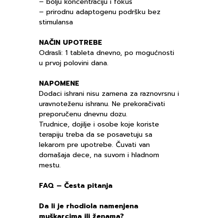
– bolju koncentraciju i fokus
– prirodnu adaptogenu podršku bez
stimulansa
NAČIN UPOTREBE
Odrasli: 1 tableta dnevno, po mogućnosti
u prvoj polovini dana.
NAPOMENE
Dodaci ishrani nisu zamena za raznovrsnu i
uravnoteženu ishranu. Ne prekoračivati
preporučenu dnevnu dozu.
Trudnice, dojilje i osobe koje koriste
terapiju treba da se posavetuju sa
lekarom pre upotrebe. Čuvati van
domašaja dece, na suvom i hladnom
mestu.
FAQ – Česta pitanja
Da li je rhodiola namenjena
muškarcima ili ženama?