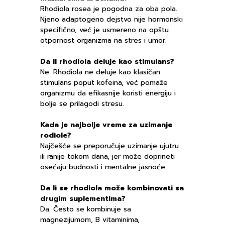
Rhodiola rosea je pogodna za oba pola.
Njeno adaptogeno dejstvo nije hormonski
specifično, već je usmereno na opštu
otpornost organizma na stres i umor.
Da li rhodiola deluje kao stimulans?
Ne. Rhodiola ne deluje kao klasičan
stimulans poput kofeina, već pomaže
organizmu da efikasnije koristi energiju i
bolje se prilagodi stresu.
Kada je najbolje vreme za uzimanje
rodiole?
Najčešće se preporučuje uzimanje ujutru
ili ranije tokom dana, jer može doprineti
osećaju budnosti i mentalne jasnoće.
Da li se rhodiola može kombinovati sa
drugim suplementima?
Da. Često se kombinuje sa
magnezijumom, B vitaminima,