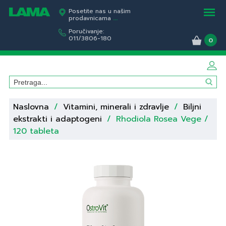
Posetite nas u našim
prodavnicama
...
Poručivanje:
011/3806-180
0
Naslovna
/
Vitamini, minerali i zdravlje
/
Biljni
ekstrakti i adaptogeni
/
Rhodiola Rosea Vege /
120 tableta