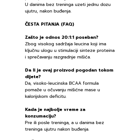
U danima bez treninga uzeti jednu dozu
ujutru, nakon buđenja.
ČESTA PITANJA (FAQ)
Zašto je odnos 20:1:1 poseban?
Zbog visokog sadržaja leucina koji ima
ključnu ulogu u stimulaciji sinteze proteina
i sprečavanju razgradnje mišića.
Da li je ovaj proizvod pogodan tokom
dijete?
Da, visoko-leucinska BCAA formula
pomaže u očuvanju mišićne mase u
kalorijskom deficitu.
Kada je najbolje vreme za
konzumaciju?
Pre ili posle treninga, a u danima bez
treninga ujutru nakon buđenja.