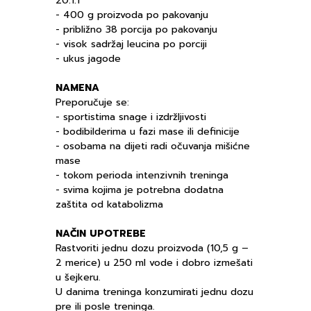
20:1:1
- 400 g proizvoda po pakovanju
- približno 38 porcija po pakovanju
- visok sadržaj leucina po porciji
- ukus jagode
NAMENA
Preporučuje se:
- sportistima snage i izdržljivosti
- bodibilderima u fazi mase ili definicije
- osobama na dijeti radi očuvanja mišićne
mase
- tokom perioda intenzivnih treninga
- svima kojima je potrebna dodatna
zaštita od katabolizma
NAČIN UPOTREBE
Rastvoriti jednu dozu proizvoda (10,5 g –
2 merice) u 250 ml vode i dobro izmešati
u šejkeru.
U danima treninga konzumirati jednu dozu
pre ili posle treninga.