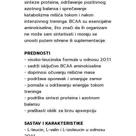
sinteze proteina, održavanje pozitivnog
azotnog balansa i sprečavanje
katabolizma mišića tokom i nakon
intenzivnog treninga. BCAA su esencijalne
aminokiseline, što znači da ih organizam
ne može sam sintetisati i moraju se
unositi putem ishrane ili suplementacije.
PREDNOSTI
- visoko-leucinska formula u odnosu 20:1:1
- sadrži isključivo BCAA aminokiseline
- doprinosi očuvanju mišićne mase
- podržava oporavak i smanjuje zamor
- pomaže u održavanju energije tokom
treninga
- podrška sintezi proteina i azotnom
balansu
- praškasti oblik za brzu apsorpciju
SASTAV I KARAKTERISTIKE
- L-leucin, L-valin i L-izoleucin u odnosu