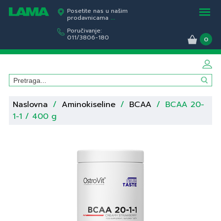
Posetite nas u našim
prodavnicama
...
Poručivanje:
011/3806-180
0
Naslovna
/
Aminokiseline
/
BCAA
/
BCAA 20-
1-1 / 400 g