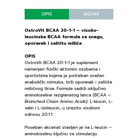
OPIS
SASTAV
OstroVit BCAA 20-1-1 – visoko-
leucinska BCAA formula za snagu,
oporavak i zaštitu mišića
OPIS
OstroVit BCAA 20-1-1 je suplement
namenjen fizički aktivnim osobama i
sportistima kojima je potreban snažan
anabolički stimulus, brži oporavak i zaštita
mišićnog tkiva. Formula sadrži isključivo
aminokiseline razgranatog lanca (BCAA –
Branched Chain Amino Acids
): L-leucin, L-
valin i L-izoleucin, u izrazito visokom
odnosu 20:1:1.
Poseban akcenat stavljen je na L-leucin –
aminokiselinu ključnu za stimulaciju