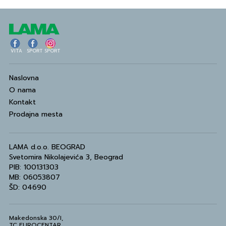
VITA
SPORT
SPORT
Naslovna
O nama
Kontakt
Prodajna mesta
LAMA d.o.o. BEOGRAD
Svetomira Nikolajevića 3, Beograd
PIB: 100131303
MB: 06053807
ŠD: 04690
Makedonska 30/I,
TC EUROCENTAR,