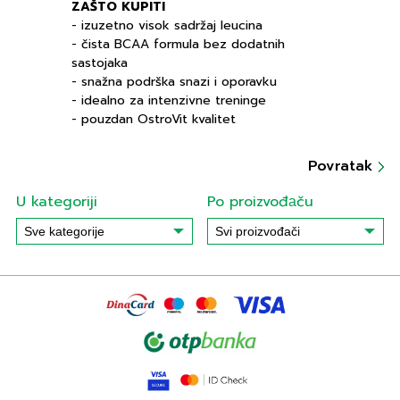
ZAŠTO KUPITI
- izuzetno visok sadržaj leucina
- čista BCAA formula bez dodatnih
sastojaka
- snažna podrška snazi i oporavku
- idealno za intenzivne treninge
- pouzdan OstroVit kvalitet
Povratak
U kategoriji
Po proizvođаču