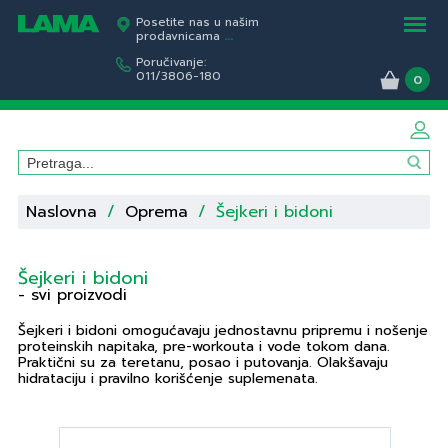
Posetite nas u našim
prodavnicama
...
Poručivanje:
011/3806-180
0
Naslovna
/
Oprema
/
Šejkeri i bidoni
Šejkeri i bidoni
- svi proizvodi
Šejkeri i bidoni omogućavaju jednostavnu pripremu i nošenje
proteinskih napitaka, pre-workouta i vode tokom dana.
Praktični su za teretanu, posao i putovanja. Olakšavaju
hidrataciju i pravilno korišćenje suplemenata.