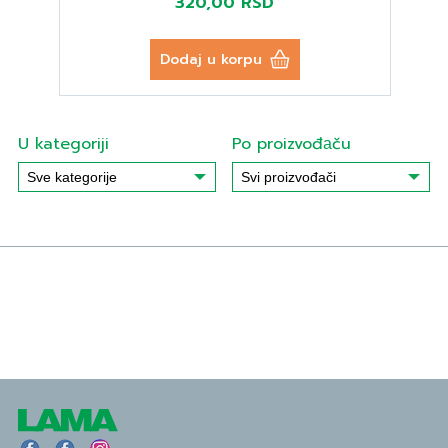
320,00 RSD
Dodaj u korpu
U kategoriji
Po proizvođаču