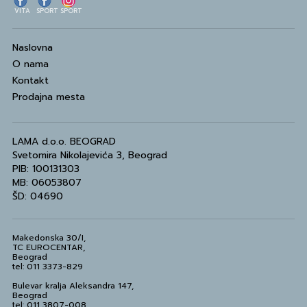
VITA
SPORT
SPORT
Naslovna
O nama
Kontakt
Prodajna mesta
LAMA d.o.o. BEOGRAD
Svetomira Nikolajevića 3, Beograd
PIB: 100131303
MB: 06053807
ŠD: 04690
Makedonska 30/I,
TC EUROCENTAR,
Beograd
tel: 011 3373-829
Bulevar kralja Aleksandra 147,
Beograd
tel: 011 3807-008