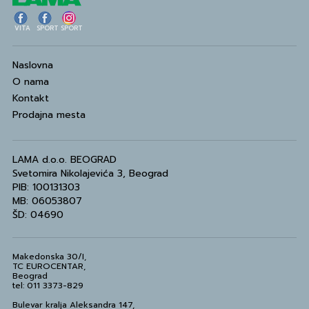
VITA
SPORT
SPORT
Naslovna
O nama
Kontakt
Prodajna mesta
LAMA d.o.o. BEOGRAD
Svetomira Nikolajevića 3, Beograd
PIB: 100131303
MB: 06053807
ŠD: 04690
Makedonska 30/I,
TC EUROCENTAR,
Beograd
tel: 011 3373-829
Bulevar kralja Aleksandra 147,