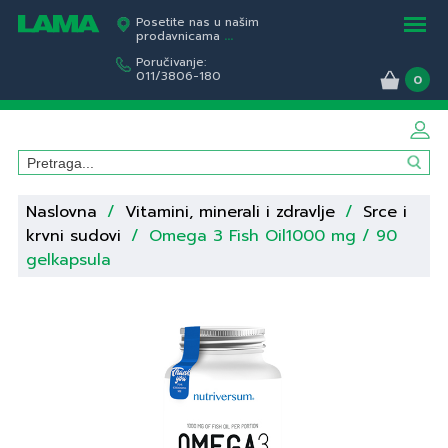
Posetite nas u našim
prodavnicama
...
Poručivanje:
011/3806-180
0
Naslovna
/
Vitamini, minerali i zdravlje
/
Srce i
krvni sudovi
/
Omega 3 Fish Oil1000 mg / 90
gelkapsula