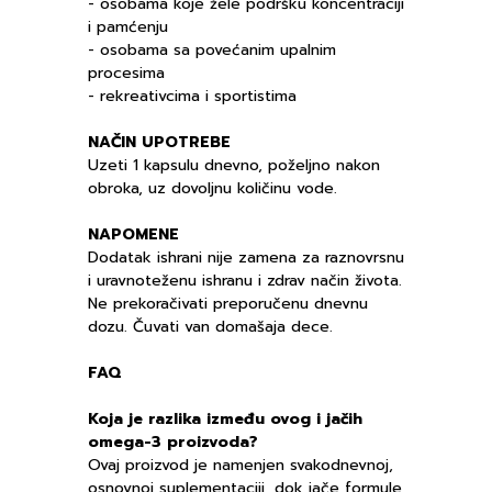
- osobama koje žele podršku koncentraciji
i pamćenju
- osobama sa povećanim upalnim
procesima
- rekreativcima i sportistima
NAČIN UPOTREBE
Uzeti 1 kapsulu dnevno, poželjno nakon
obroka, uz dovoljnu količinu vode.
NAPOMENE
Dodatak ishrani nije zamena za raznovrsnu
i uravnoteženu ishranu i zdrav način života.
Ne prekoračivati preporučenu dnevnu
dozu. Čuvati van domašaja dece.
FAQ
Koja je razlika između ovog i jačih
omega-3 proizvoda?
Ovaj proizvod je namenjen svakodnevnoj,
osnovnoj suplementaciji, dok jače formule