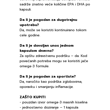
sadrže znatno veće količine EPA i DHA po
kapsuli.
Da li je pogodan za dugotrajnu
upotrebu?
Da, može se koristiti kontinuirano tokom
cele godine.
Da li je dovoljan unos jednom
kapsulom dnevno?
Za opštu zdravstvenu podršku – da. Kod
povećanih potreba mogu se koristiti jače
omega-3 formule.
Da li je pogodan za sportiste?
Da, naročito kao podrška zglobovima,
oporavku i smanjenju inflamacije.
ZAŠTO KUPITI
- pouzdan izvor omega-3 masnih kiselina
- jednostavno doziranje – 1 kapsula