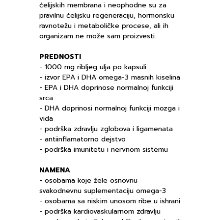
ćelijskih membrana i neophodne su za
pravilnu ćelijsku regeneraciju, hormonsku
ravnotežu i metaboličke procese, ali ih
organizam ne može sam proizvesti.
PREDNOSTI
- 1000 mg ribljeg ulja po kapsuli
- izvor EPA i DHA omega-3 masnih kiselina
- EPA i DHA doprinose normalnoj funkciji
srca
- DHA doprinosi normalnoj funkciji mozga i
vida
- podrška zdravlju zglobova i ligamenata
- antiinflamatorno dejstvo
- podrška imunitetu i nervnom sistemu
NAMENA
- osobama koje žele osnovnu
svakodnevnu suplementaciju omega-3
- osobama sa niskim unosom ribe u ishrani
- podrška kardiovaskularnom zdravlju