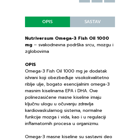
OPIS
SASTAV
Nutriversum Omega-3 Fish Oil 1000
mg
– svakodnevna podrška srcu, mozgu i
zglobovima
OPIS
Omega-3 Fish Oil 1000 mg je dodatak
ishrani koji obezbeđuje visokokvalitetno
riblje ulje, bogato esencijalnim omega-3
masnim kiselinama EPA i DHA. Ove
polinezasićene masne kiseline imaju
ključnu ulogu u očuvanju zdravlja
kardiovaskularnog sistema, normalne
funkcije mozga i vida, kao i u regulaciji
inflamatornih procesa u organizmu.
Omega-3 masne kiseline su sastavni deo