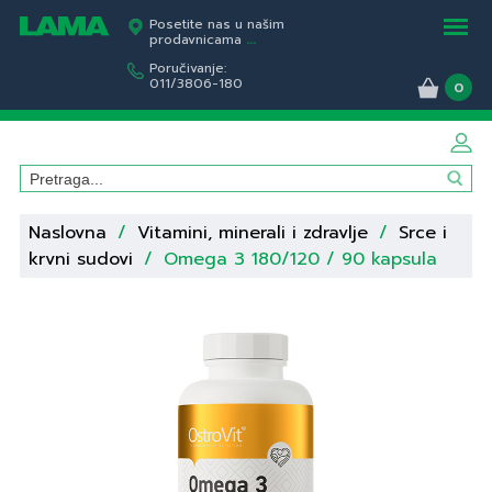
Posetite nas u našim
prodavnicama
...
Poručivanje:
011/3806-180
0
Naslovna
/
Vitamini, minerali i zdravlje
/
Srce i
krvni sudovi
/
Omega 3 180/120 / 90 kapsula