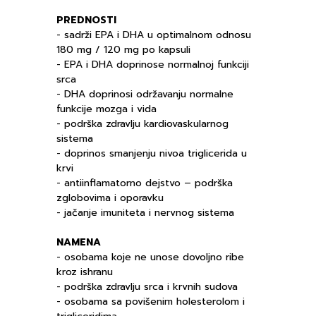
PREDNOSTI
- sadrži EPA i DHA u optimalnom odnosu
180 mg / 120 mg po kapsuli
- EPA i DHA doprinose normalnoj funkciji
srca
- DHA doprinosi održavanju normalne
funkcije mozga i vida
- podrška zdravlju kardiovaskularnog
sistema
- doprinos smanjenju nivoa triglicerida u
krvi
- antiinflamatorno dejstvo – podrška
zglobovima i oporavku
- jačanje imuniteta i nervnog sistema
NAMENA
- osobama koje ne unose dovoljno ribe
kroz ishranu
- podrška zdravlju srca i krvnih sudova
- osobama sa povišenim holesterolom i