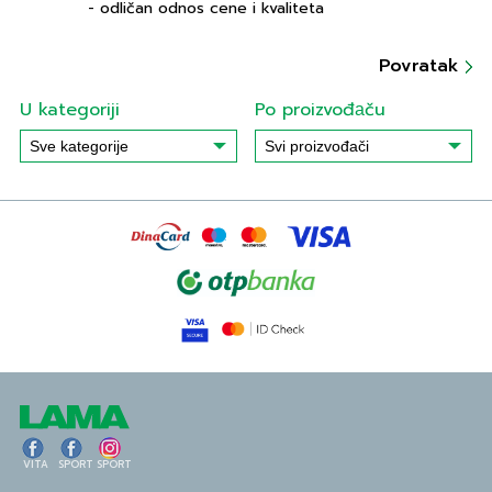
- odličan odnos cene i kvaliteta
Povratak
U kategoriji
Po proizvođаču
VITA
SPORT
SPORT