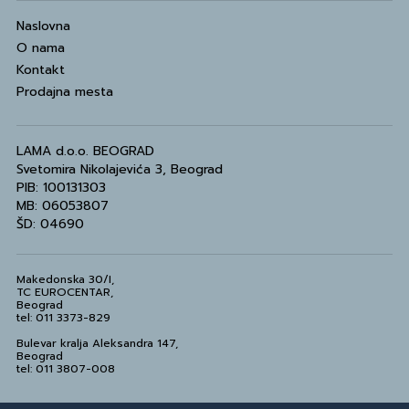
Naslovna
O nama
Kontakt
Prodajna mesta
LAMA d.o.o. BEOGRAD
Svetomira Nikolajevića 3, Beograd
PIB: 100131303
MB: 06053807
ŠD: 04690
Makedonska 30/I,
TC EUROCENTAR,
Beograd
tel: 011 3373-829
Bulevar kralja Aleksandra 147,
Beograd
tel: 011 3807-008