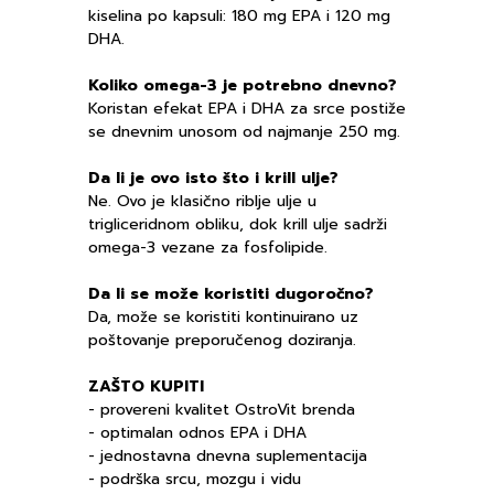
kiselina po kapsuli: 180 mg EPA i 120 mg
DHA.
Koliko omega-3 je potrebno dnevno?
Koristan efekat EPA i DHA za srce postiže
se dnevnim unosom od najmanje 250 mg.
Da li je ovo isto što i krill ulje?
Ne. Ovo je klasično riblje ulje u
trigliceridnom obliku, dok krill ulje sadrži
omega-3 vezane za fosfolipide.
Da li se može koristiti dugoročno?
Da, može se koristiti kontinuirano uz
poštovanje preporučenog doziranja.
ZAŠTO KUPITI
- provereni kvalitet OstroVit brenda
- optimalan odnos EPA i DHA
- jednostavna dnevna suplementacija
- podrška srcu, mozgu i vidu