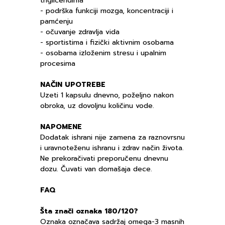
trigliceridima
- podrška funkciji mozga, koncentraciji i
pamćenju
- očuvanje zdravlja vida
- sportistima i fizički aktivnim osobama
- osobama izloženim stresu i upalnim
procesima
NAČIN UPOTREBE
Uzeti 1 kapsulu dnevno, poželjno nakon
obroka, uz dovoljnu količinu vode.
NAPOMENE
Dodatak ishrani nije zamena za raznovrsnu
i uravnoteženu ishranu i zdrav način života.
Ne prekoračivati preporučenu dnevnu
dozu. Čuvati van domašaja dece.
FAQ
Šta znači oznaka 180/120?
Oznaka označava sadržaj omega-3 masnih