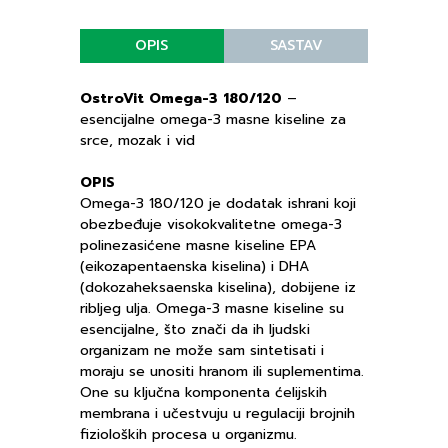
OPIS
SASTAV
OstroVit Omega-3 180/120
–
esencijalne omega-3 masne kiseline za
srce, mozak i vid
OPIS
Omega-3 180/120 je dodatak ishrani koji
obezbeđuje visokokvalitetne omega-3
polinezasićene masne kiseline EPA
(eikozapentaenska kiselina) i DHA
(dokozaheksaenska kiselina), dobijene iz
ribljeg ulja. Omega-3 masne kiseline su
esencijalne, što znači da ih ljudski
organizam ne može sam sintetisati i
moraju se unositi hranom ili suplementima.
One su ključna komponenta ćelijskih
membrana i učestvuju u regulaciji brojnih
fizioloških procesa u organizmu.