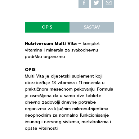
OPIS
SASTAV
Nutriversum Multi Vita
– komplet
vitamina i minerala za svakodnevnu
podršku organizmu
OPIS
Multi Vita je dijetetski suplement koji
obezbeđuje 13 vitamina i 11 minerala u
praktičnom mesečnom pakovanju. Formula
je osmišljena da u samo dve tablete
dnevno zadovolji dnevne potrebe
organizma za ključnim mikronutrijentima
neophodnim za normalno funkcionisanje
imunog i nervnog sistema, metabolizma i
opšte vitalnosti.