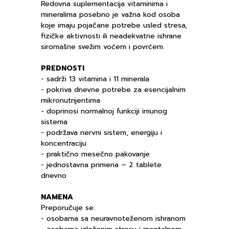
Redovna suplementacija vitaminima i
mineralima posebno je važna kod osoba
koje imaju pojačane potrebe usled stresa,
fizičke aktivnosti ili neadekvatne ishrane
siromašne svežim voćem i povrćem.
PREDNOSTI
- sadrži 13 vitamina i 11 minerala
- pokriva dnevne potrebe za esencijalnim
mikronutrijentima
- doprinosi normalnoj funkciji imunog
sistema
- podržava nervni sistem, energiju i
koncentraciju
- praktično mesečno pakovanje
- jednostavna primena – 2 tablete
dnevno
NAMENA
Preporučuje se:
- osobama sa neuravnoteženom ishranom