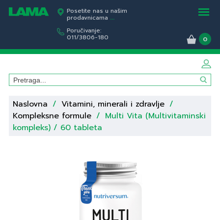
Posetite nas u našim
prodavnicama
...
Poručivanje:
011/3806-180
0
Naslovna
/
Vitamini, minerali i zdravlje
/
Kompleksne formule
/
Multi Vita (Multivitaminski
kompleks) / 60 tableta