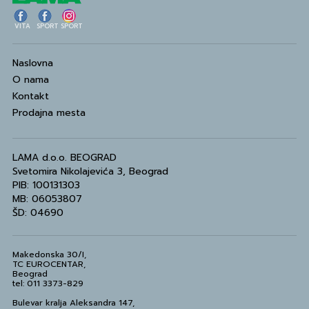
VITA
SPORT
SPORT
Naslovna
O nama
Kontakt
Prodajna mesta
LAMA d.o.o. BEOGRAD
Svetomira Nikolajevića 3, Beograd
PIB: 100131303
MB: 06053807
ŠD: 04690
Makedonska 30/I,
TC EUROCENTAR,
Beograd
tel: 011 3373-829
Bulevar kralja Aleksandra 147,