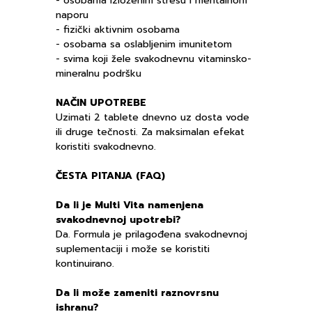
- osobama izloženim stresu i mentalnom
naporu
- fizički aktivnim osobama
- osobama sa oslabljenim imunitetom
- svima koji žele svakodnevnu vitaminsko-
mineralnu podršku
NAČIN UPOTREBE
Uzimati 2 tablete dnevno uz dosta vode
ili druge tečnosti. Za maksimalan efekat
koristiti svakodnevno.
ČESTA PITANJA (FAQ)
Da li je Multi Vita namenjena
svakodnevnoj upotrebi?
Da. Formula je prilagođena svakodnevnoj
suplementaciji i može se koristiti
kontinuirano.
Da li može zameniti raznovrsnu
ishranu?