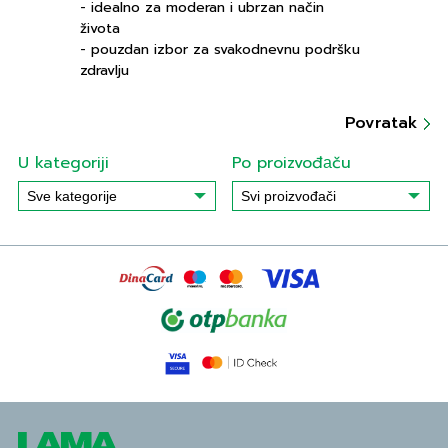
- idealno za moderan i ubrzan način
života
- pouzdan izbor za svakodnevnu podršku
zdravlju
Povratak
U kategoriji
Po proizvođаču