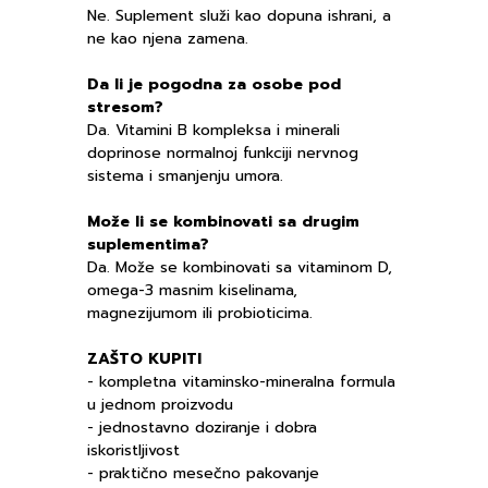
Ne. Suplement služi kao dopuna ishrani, a
ne kao njena zamena.
Da li je pogodna za osobe pod
stresom?
Da. Vitamini B kompleksa i minerali
doprinose normalnoj funkciji nervnog
sistema i smanjenju umora.
Može li se kombinovati sa drugim
suplementima?
Da. Može se kombinovati sa vitaminom D,
omega-3 masnim kiselinama,
magnezijumom ili probioticima.
ZAŠTO KUPITI
- kompletna vitaminsko-mineralna formula
u jednom proizvodu
- jednostavno doziranje i dobra
iskoristljivost
- praktično mesečno pakovanje