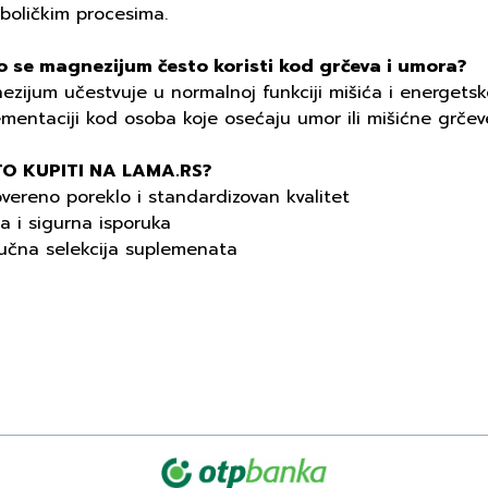
boličkim procesima.
o se magnezijum često koristi kod grčeva i umora?
ezijum učestvuje u normalnoj funkciji mišića i energets
mentaciji kod osoba koje osećaju umor ili mišićne grčev
O KUPITI NA LAMA.RS?
vereno poreklo i standardizovan kvalitet
a i sigurna isporuka
ručna selekcija suplemenata