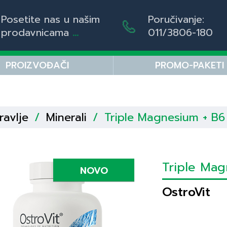
Posetite nas u našim
Poručivanje:
prodavnicama
...
011/3806-180
PROIZVOĐAČI
PROMO-PAKETI
ravlje
/
Minerali
/
Triple Magnesium + B6 
Triple Mag
NOVO
OstroVit