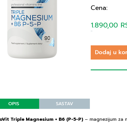
Cena:
1.890,00 R
Dodaj u ko
OPIS
SASTAV
oVit Triple Magnesium + B6 (P-5-P)
– magnezijum za mi