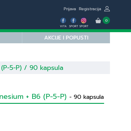
Prijava
Registracija
0
VITA
SPORT
SPORT
AKCIJE I POPUSTI
(P-5-P) / 90 kapsula
nesium + B6 (P-5-P)
- 90 kapsula