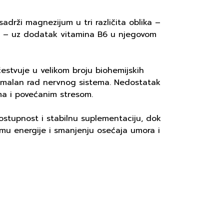
adrži magnezijum u tri različita oblika –
t – uz dodatak vitamina B6 u njegovom
estvuje u velikom broju biohemijskih
 normalan rad nervnog sistema. Nedostatak
a i povećanim stresom.
stupnost i stabilnu suplementaciju, dok
mu energije i smanjenju osećaja umora i