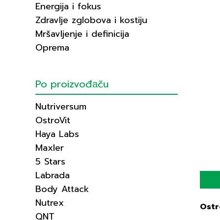
Energija i fokus
Zdravlje zglobova i kostiju
Mršavljenje i definicija
Oprema
Po proizvođаču
Nutriversum
OstroVit
Haya Labs
Maxler
5 Stars
Labrada
Body Attack
Nutrex
Ostr
QNT