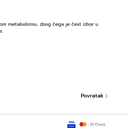
kom metabolizmu, zbog čega je čest izbor u
e.
Povratak