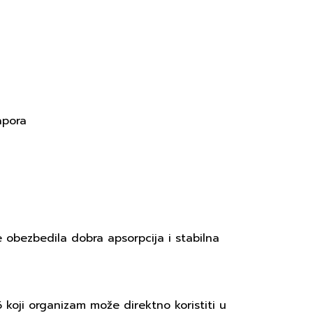
apora
e obezbedila dobra apsorpcija i stabilna
B6 koji organizam može direktno koristiti u