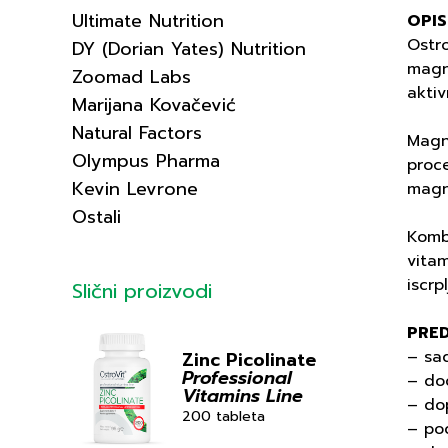
Ultimate Nutrition
OPIS
Ostro
DY (Dorian Yates) Nutrition
magn
Zoomad Labs
aktiv
Marijana Kovačević
Natural Factors
Magne
Olympus Pharma
proce
Kevin Levrone
magn
Ostali
Komb
vita
iscrp
Slični proizvodi
PRE
– sad
Zinc Picolinate
Professional
– do
Vitamins Line
– dop
200 tableta
– po