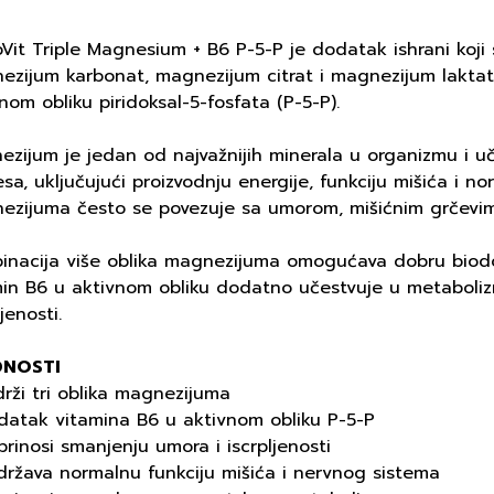
Vit Triple Magnesium + B6 P-5-P je dodatak ishrani koji s
ezijum karbonat, magnezijum citrat i magnezijum lakta
nom obliku piridoksal-5-fosfata (P-5-P).
zijum je jedan od najvažnijih minerala u organizmu i uč
sa, uključujući proizvodnju energije, funkciju mišića i
ezijuma često se povezuje sa umorom, mišićnim grčevim
inacija više oblika magnezijuma omogućava dobru biodo
min B6 u aktivnom obliku dodatno učestvuje u metaboliz
ljenosti.
DNOSTI
rži tri oblika magnezijuma
datak vitamina B6 u aktivnom obliku P-5-P
rinosi smanjenju umora i iscrpljenosti
država normalnu funkciju mišića i nervnog sistema