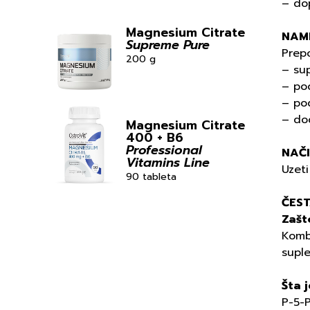
– do
Magnesium Citrate
NAM
Supreme Pure
Prep
200 g
– su
– pod
– po
– do
Magnesium Citrate
400 + B6
Professional
NAČ
Vitamins Line
Uzeti
90 tableta
ČEST
Zašt
Kombi
supl
Šta 
P-5-P