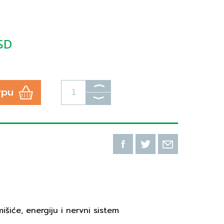
SD
⟩
rpu
⟩
šiće, energiju i nervni sistem