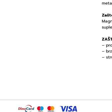
meta
Zašt
Magn
suple
ZAŠT
– pro
– brz
– st