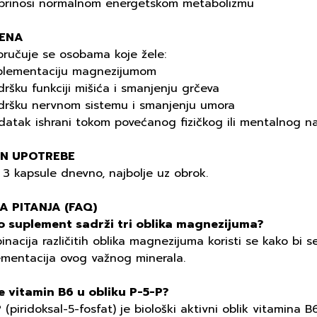
prinosi normalnom energetskom metabolizmu
ENA
oručuje se osobama koje žele:
plementaciju magnezijumom
ršku funkciji mišića i smanjenju grčeva
dršku nervnom sistemu i smanjenju umora
datak ishrani tokom povećanog fizičkog ili mentalnog n
IN UPOTREBE
 3 kapsule dnevno, najbolje uz obrok.
A PITANJA (FAQ)
o suplement sadrži tri oblika magnezijuma?
nacija različitih oblika magnezijuma koristi se kako bi s
ementacija ovog važnog minerala.
je vitamin B6 u obliku P-5-P?
 (piridoksal-5-fosfat) je biološki aktivni oblik vitamina 