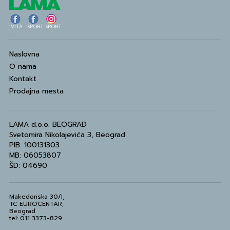
VITA
SPORT
SPORT
Naslovna
O nama
Kontakt
Prodajna mesta
LAMA d.o.o. BEOGRAD
Svetomira Nikolajevića 3, Beograd
PIB: 100131303
MB: 06053807
ŠD: 04690
Makedonska 30/I,
TC EUROCENTAR,
Beograd
tel: 011 3373-829