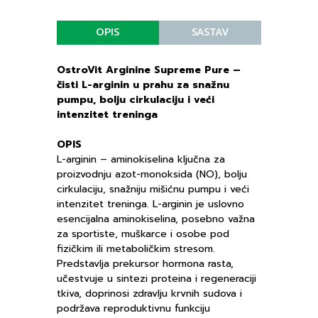
OPIS
SASTAV
OstroVit Arginine Supreme Pure –
čisti L-arginin u prahu za snažnu
pumpu, bolju cirkulaciju i veći
intenzitet treninga
OPIS
L-arginin – aminokiselina ključna za
proizvodnju azot-monoksida (NO), bolju
cirkulaciju, snažniju mišićnu pumpu i veći
intenzitet treninga. L-arginin je uslovno
esencijalna aminokiselina, posebno važna
za sportiste, muškarce i osobe pod
fizičkim ili metaboličkim stresom.
Predstavlja prekursor hormona rasta,
učestvuje u sintezi proteina i regeneraciji
tkiva, doprinosi zdravlju krvnih sudova i
podržava reproduktivnu funkciju