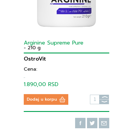
Arginine Supreme Pure
- 210 g
OstroVit
Cena:
1.890,00 RSD
⟩
Dodaj u korpu
⟩