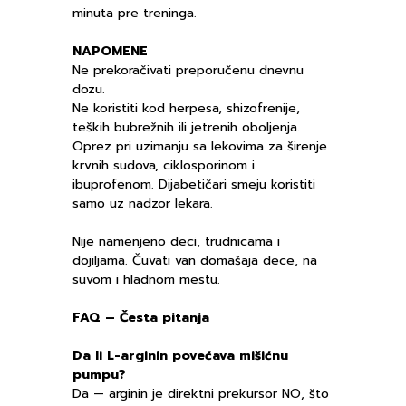
minuta pre treninga.
NAPOMENE
Ne prekoračivati preporučenu dnevnu
dozu.
Ne koristiti kod herpesa, shizofrenije,
teških bubrežnih ili jetrenih oboljenja.
Oprez pri uzimanju sa lekovima za širenje
krvnih sudova, ciklosporinom i
ibuprofenom. Dijabetičari smeju koristiti
samo uz nadzor lekara.
Nije namenjeno deci, trudnicama i
dojiljama. Čuvati van domašaja dece, na
suvom i hladnom mestu.
FAQ – Česta pitanja
Da li L-arginin povećava mišićnu
pumpu?
Da — arginin je direktni prekursor NO, što