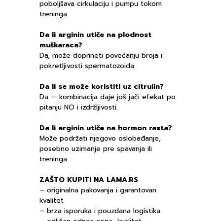
poboljšava cirkulaciju i pumpu tokom
treninga.
Da li arginin utiče na plodnost
muškaraca?
Da, može doprineti povećanju broja i
pokretljivosti spermatozoida.
Da li se može koristiti uz citrulin?
Da — kombinacija daje još jači efekat po
pitanju NO i izdržljivosti.
Da li arginin utiče na hormon rasta?
Može podržati njegovo oslobađanje,
posebno uzimanje pre spavanja ili
treninga.
ZAŠTO KUPITI NA LAMA.RS
– originalna pakovanja i garantovan
kvalitet
– brza isporuka i pouzdana logistika