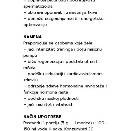
– doprinosi plodnosti i pokretljivosti
spermatozoida
– ubrzava oporavak i zarastanje tkiva
– pomaže razgradnju masti i energetsku
optimizaciju
NAMENA
Preporučuje se osobama koje žele:
– jači intenzitet treninga i bolju mišićnu
pumpu
– bržu regeneraciju i podstaknut rast
mišića
– podršku cirkulaciji i kardiovaskularnom
zdravlju
– održanje zdrave hormonalne ravnoteže i
funkcije hormona rasta
– podršku muškoj plodnosti
– jači imunitet i vitalnost
NAČIN UPOTREBE
Rastvoriti 1 porciju (5 g – 1 merica) u 100–
150 ml vode ili soka. Konzumirati 30