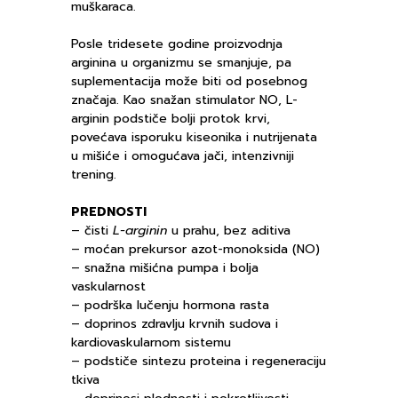
muškaraca.
Posle tridesete godine proizvodnja
arginina u organizmu se smanjuje, pa
suplementacija može biti od posebnog
značaja. Kao snažan stimulator NO, L-
arginin podstiče bolji protok krvi,
povećava isporuku kiseonika i nutrijenata
u mišiće i omogućava jači, intenzivniji
trening.
PREDNOSTI
– čisti
L-arginin
u prahu, bez aditiva
– moćan prekursor azot-monoksida (NO)
– snažna mišićna pumpa i bolja
vaskularnost
– podrška lučenju hormona rasta
– doprinos zdravlju krvnih sudova i
kardiovaskularnom sistemu
– podstiče sintezu proteina i regeneraciju
tkiva