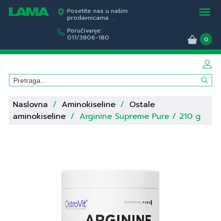
Posetite nas u našim
prodavnicama
...
Poručivanje:
011/3806-180
0
Naslovna
/
Aminokiseline
/
Ostale
aminokiseline
/
Arginine Supreme Pure / 210 g