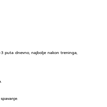
 1–3 puta dnevno, najbolje nakon treninga,
.
 spavanje.