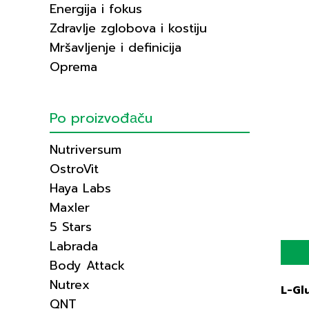
Energija i fokus
Zdravlje zglobova i kostiju
Mršavljenje i definicija
Oprema
Po proizvođаču
Nutriversum
OstroVit
Haya Labs
Maxler
5 Stars
Labrada
Body Attack
Nutrex
L-Gl
QNT