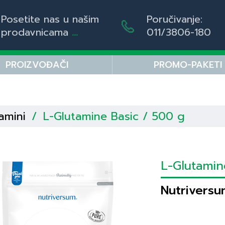
Posetite nas u našim
Poručivanje:
prodavnicama
...
011/3806-180
PROIZVOĐAČI
PROMO-PAKETI
amini
/
L-Glutamine Basic / 500 g
L-Glutami
Nutriversu