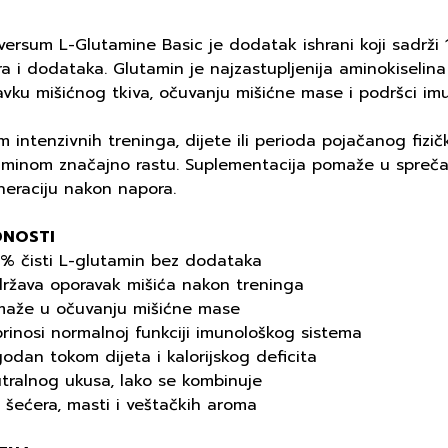
versum L-Glutamine Basic je dodatak ishrani koji sadrži
a i dodataka. Glutamin je najzastupljenija aminokiselina
avku mišićnog tkiva, očuvanju mišićne mase i podršci im
 intenzivnih treninga, dijete ili perioda pojačanog fizi
aminom značajno rastu. Suplementacija pomaže u sprečav
neraciju nakon napora.
DNOSTI
0% čisti L-glutamin bez dodataka
država oporavak mišića nakon treninga
maže u očuvanju mišićne mase
rinosi normalnoj funkciji imunološkog sistema
odan tokom dijeta i kalorijskog deficita
tralnog ukusa, lako se kombinuje
 šećera, masti i veštačkih aroma