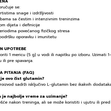
ENA
ručuje se:
rtistima snage i izdržljivosti
obama sa čestim i intenzivnim treninzima
om dijeta i definicije
periodima povećanog fizičkog stresa
podršku oporavku i imunitetu
IN UPOTREBE
oriti 1 mericu (5 g) u vodi ili napitku po izboru. Uzimati
u ili pre spavanja.
A PITANJA (FAQ)
 je ovo čist glutamin?
roizvod sadrži isključivo L-glutamin bez ikakvih dodataka
 je najbolje vreme za uzimanje?
šće nakon treninga, ali se može koristiti i ujutru ili pred