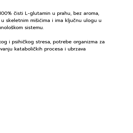
 100% čisti L-glutamin u prahu, bez aroma,
 u skeletnim mišićima i ima ključnu ulogu u
unološkom sistemu.
čkog i psihičkog stresa, potrebe organizma za
anju kataboličkih procesa i ubrzava