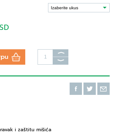
RSD
⟩
rpu
⟩
ravak i zaštitu mišića