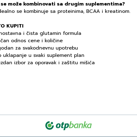
i se može kombinovati sa drugim suplementima?
dealno se kombinuje sa proteinima, BCAA i kreatinom.
O KUPITI
nostavna i čista glutamin formula
ičan odnos cene i količine
godan za svakodnevnu upotrebu
o uklapanje u svaki suplement plan
zdan izbor za oporavak i zaštitu mišića