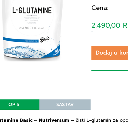
Cena:
2.490,00 
Dodaj u ko
OPIS
SASTAV
utamine Basic – Nutriversum
– čisti L-glutamin za opo