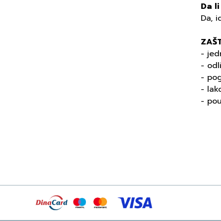
Da l
Da, i
ZAŠT
- jed
- odl
- po
- lak
- pou