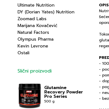
Ultimate Nutrition
OPIS
Nutri
DY (Dorian Yates) Nutrition
šećer
Zoomad Labs
opor
Marijana Kovačević
Natural Factors
Tokom
Olympus Pharma
glut
Kevin Levrone
rege
Ostali
PRE
- 10
- po
Slični proizvodi
- po
- dop
- pog
Glutamine
Recovery Powder
- neu
Pro Series
- bez
500 g