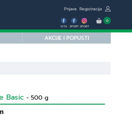
Prijava
Registracija
0
VITA
SPORT
SPORT
AKCIJE I POPUSTI
ne Basic
- 500 g
m