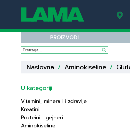
PROIZVODI
Naslovna
/
Aminokiseline
/
Glut
U kategoriji
Vitamini, minerali i zdravlje
Kreatini
Proteini i gejneri
Aminokiseline