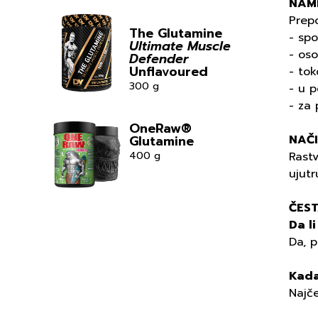
NAM
Prepo
The Glutamine
- spo
Ultimate Muscle
- os
Defender
Unflavoured
- tok
300 g
- u 
- za 
OneRaw®
NAČ
Glutamine
Rastv
400 g
ujutr
ČEST
Da li
Da, p
Kada
Najče