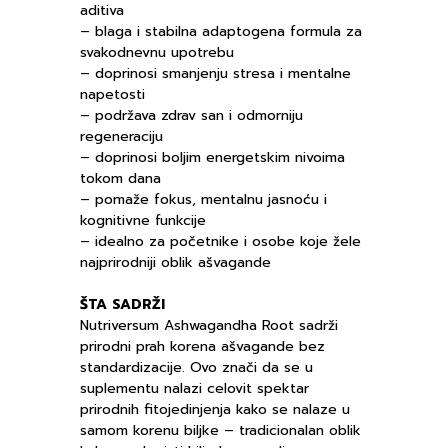
aditiva
– blaga i stabilna adaptogena formula za
svakodnevnu upotrebu
– doprinosi smanjenju stresa i mentalne
napetosti
– podržava zdrav san i odmorniju
regeneraciju
– doprinosi boljim energetskim nivoima
tokom dana
– pomaže fokus, mentalnu jasnoću i
kognitivne funkcije
– idealno za početnike i osobe koje žele
najprirodniji oblik ašvagande
ŠTA SADRŽI
Nutriversum Ashwagandha Root sadrži
prirodni prah korena ašvagande bez
standardizacije. Ovo znači da se u
suplementu nalazi celovit spektar
prirodnih fitojedinjenja kako se nalaze u
samom korenu biljke – tradicionalan oblik