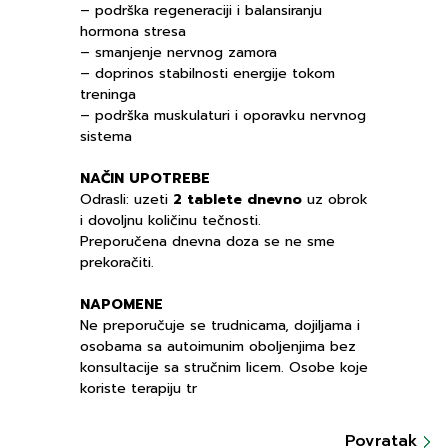
– podrška regeneraciji i balansiranju
hormona stresa
– smanjenje nervnog zamora
– doprinos stabilnosti energije tokom
treninga
– podrška muskulaturi i oporavku nervnog
sistema
NAČIN UPOTREBE
Odrasli: uzeti
2 tablete dnevno
uz obrok
i dovoljnu količinu tečnosti.
Preporučena dnevna doza se ne sme
prekoračiti.
NAPOMENE
Ne preporučuje se trudnicama, dojiljama i
osobama sa autoimunim oboljenjima bez
konsultacije sa stručnim licem. Osobe koje
koriste terapiju tr
Povratak