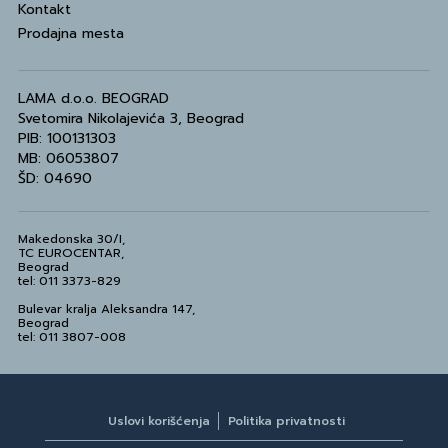
Kontakt
Prodajna mesta
LAMA d.o.o. BEOGRAD
Svetomira Nikolajevića 3, Beograd
PIB: 100131303
MB: 06053807
ŠD: 04690
Makedonska 30/I,
TC EUROCENTAR,
Beograd
tel: 011 3373-829
Bulevar kralja Aleksandra 147,
Beograd
tel: 011 3807-008
Uslovi korišćenja
Politika privatnosti