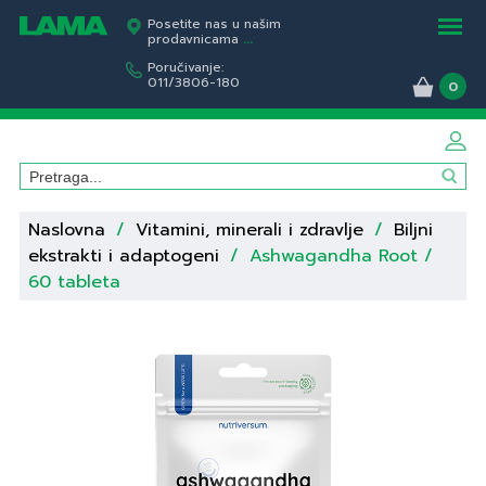
Posetite nas u našim
prodavnicama
...
Poručivanje:
011/3806-180
0
Naslovna
/
Vitamini, minerali i zdravlje
/
Biljni
ekstrakti i adaptogeni
/
Ashwagandha Root /
60 tableta