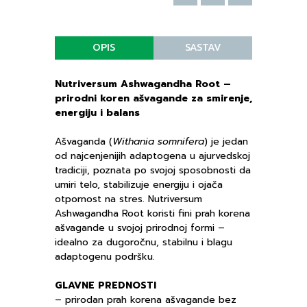
OPIS
SASTAV
Nutriversum Ashwagandha Root –
prirodni koren ašvagande za smirenje,
energiju i balans
Ašvaganda (
Withania somnifera
) je jedan
od najcenjenijih adaptogena u ajurvedskoj
tradiciji, poznata po svojoj sposobnosti da
umiri telo, stabilizuje energiju i ojača
otpornost na stres. Nutriversum
Ashwagandha Root koristi fini prah korena
ašvagande u svojoj prirodnoj formi –
idealno za dugoročnu, stabilnu i blagu
adaptogenu podršku.
GLAVNE PREDNOSTI
– prirodan prah korena ašvagande bez