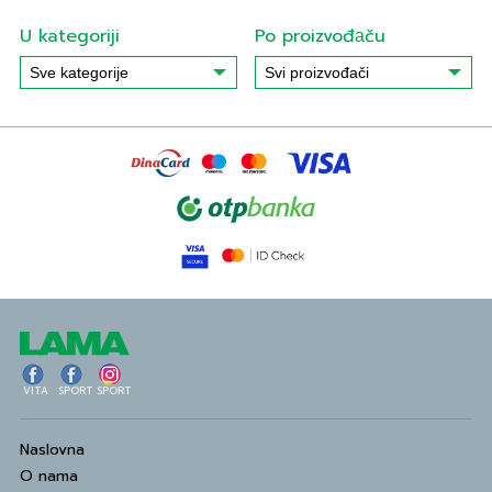
U kategoriji
Po proizvođаču
VITA
SPORT
SPORT
Naslovna
O nama