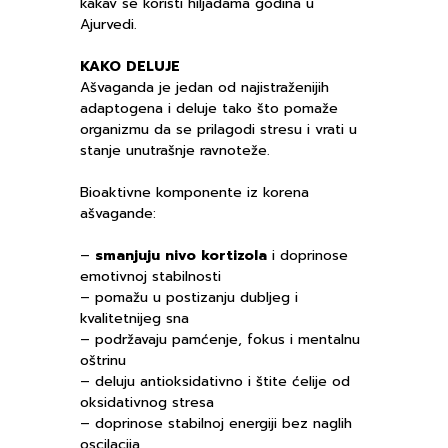
kakav se koristi hiljadama godina u
Ajurvedi.
KAKO DELUJE
Ašvaganda je jedan od najistraženijih
adaptogena i deluje tako što pomaže
organizmu da se prilagodi stresu i vrati u
stanje unutrašnje ravnoteže.
Bioaktivne komponente iz korena
ašvagande:
–
smanjuju nivo kortizola
i doprinose
emotivnoj stabilnosti
– pomažu u postizanju dubljeg i
kvalitetnijeg sna
– podržavaju pamćenje, fokus i mentalnu
oštrinu
– deluju antioksidativno i štite ćelije od
oksidativnog stresa
– doprinose stabilnoj energiji bez naglih
oscilacija