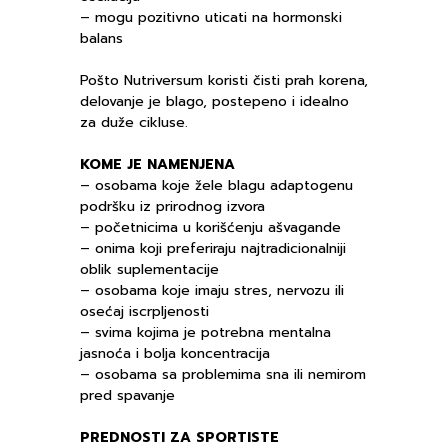
– mogu pozitivno uticati na hormonski
balans
Pošto Nutriversum koristi čisti prah korena,
delovanje je blago, postepeno i idealno
za duže cikluse.
KOME JE NAMENJENA
– osobama koje žele blagu adaptogenu
podršku iz prirodnog izvora
– početnicima u korišćenju ašvagande
– onima koji preferiraju najtradicionalniji
oblik suplementacije
– osobama koje imaju stres, nervozu ili
osećaj iscrpljenosti
– svima kojima je potrebna mentalna
jasnoća i bolja koncentracija
– osobama sa problemima sna ili nemirom
pred spavanje
PREDNOSTI ZA SPORTISTE