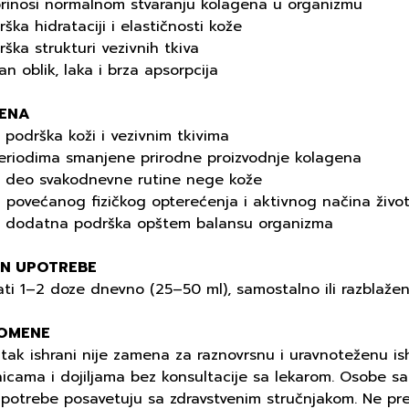
prinosi normalnom stvaranju kolagena u organizmu
rška hidrataciji i elastičnosti kože
rška strukturi vezivnih tkiva
an oblik, laka i brza apsorpcija
ENA
 podrška koži i vezivnim tkivima
periodima smanjene prirodne proizvodnje kolagena
o deo svakodnevne rutine nege kože
 povećanog fizičkog opterećenja i aktivnog načina živo
o dodatna podrška opštem balansu organizma
IN UPOTREBE
ati 1–2 doze dnevno (25–50 ml), samostalno ili razblaže
OMENE
ak ishrani nije zamena za raznovrsnu i uravnoteženu ish
icama i dojiljama bez konsultacije sa lekarom. Osobe sa
upotrebe posavetuju sa zdravstvenim stručnjakom. Ne pr