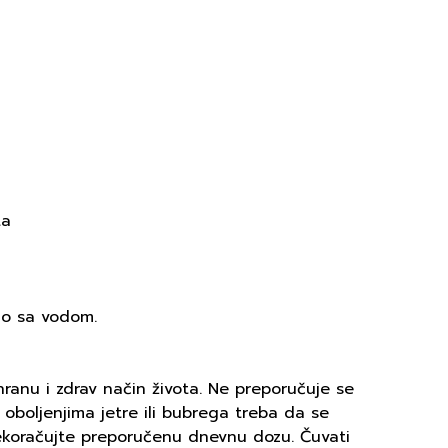
ta
no sa vodom.
ranu i zdrav način života. Ne preporučuje se
 oboljenjima jetre ili bubrega treba da se
ekoračujte preporučenu dnevnu dozu. Čuvati