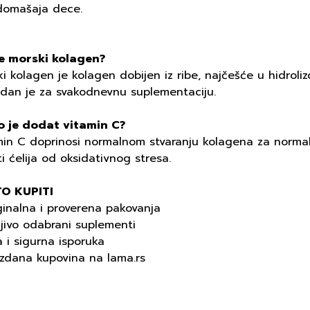
domašaja dece.
je morski kolagen?
i kolagen je kolagen dobijen iz ribe, najčešće u hidrolizo
dan je za svakodnevnu suplementaciju.
o je dodat vitamin C?
in C doprinosi normalnom stvaranju kolagena za normalnu
ti ćelija od oksidativnog stresa.
O KUPITI
ginalna i proverena pakovanja
ljivo odabrani suplementi
a i sigurna isporuka
uzdana kupovina na lama.rs