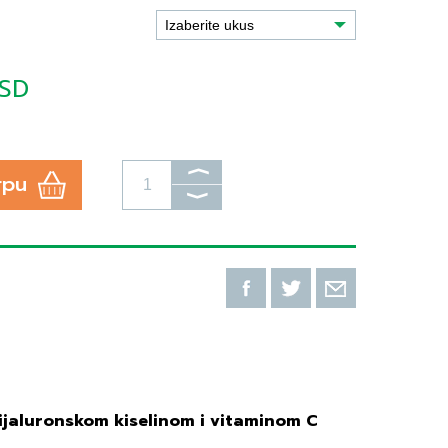
RSD
⟩
rpu
⟩
ijaluronskom kiselinom i vitaminom C