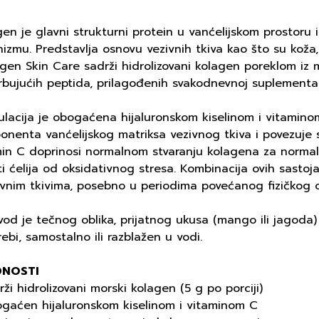
en je glavni strukturni protein u vanćelijskom prostoru i
izmu. Predstavlja osnovu vezivnih tkiva kao što su koža, 
gen Skin Care sadrži hidrolizovani kolagen poreklom iz mor
bujućih peptida, prilagođenih svakodnevnoj suplementaci
lacija je obogaćena hijaluronskom kiselinom i vitaminom 
nenta vanćelijskog matriksa vezivnog tkiva i povezuje s
in C doprinosi normalnom stvaranju kolagena za normalnu 
ti ćelija od oksidativnog stresa. Kombinacija ovih sasto
ivnim tkivima, posebno u periodima povećanog fizičkog o
vod je tečnog oblika, prijatnog ukusa (mango ili jagoda
ebi, samostalno ili razblažen u vodi.
DNOSTI
rži hidrolizovani morski kolagen (5 g po porciji)
ogaćen hijaluronskom kiselinom i vitaminom C