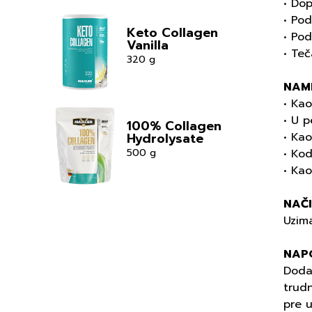
• Do
• Pod
Keto Collagen
• Pod
Vanilla
• Teč
320 g
NAM
• Kao
• U 
100% Collagen
• Ka
Hydrolysate
• Kod
500 g
• Ka
NAČ
Uzim
NAP
Dodat
trudn
pre 