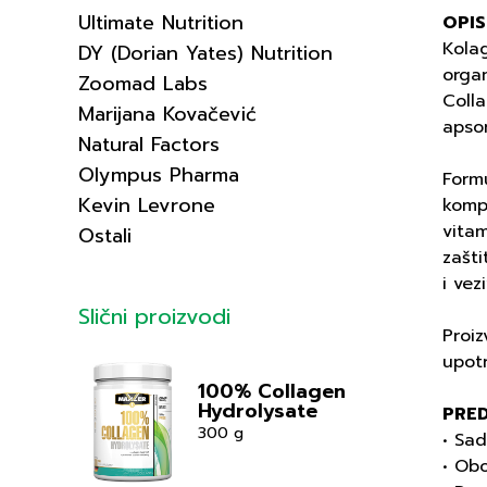
Ultimate Nutrition
OPIS
Kolag
DY (Dorian Yates) Nutrition
organ
Zoomad Labs
Colla
Marijana Kovačević
apsor
Natural Factors
Olympus Pharma
Formu
Kevin Levrone
kompo
vitam
Ostali
zašti
i vez
Slični proizvodi
Proiz
upotr
100% Collagen
Hydrolysate
PRE
300 g
• Sad
• Ob