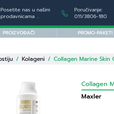
Posetite nas u našim
Poručivanje:
prodavnicama
...
011/3806-180
PROIZVOĐAČI
PROMO-PAKETI
ostiju
/
Kolageni
/
Collagen Marine Skin 
Collagen 
Maxler