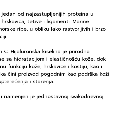
 jedan od najzastupljenijih proteina u
hrskavica, tetive i ligamenti. Marine
ske ribe, u obliku lako rastvorljivih i brzo
ji.
C. Hijaluronska kiselina je prirodna
e sa hidratacijom i elastičnošću kože, dok
funkciju kože, hrskavice i kostiju, kao i
jaka čini proizvod pogodnim kao podrška koži
pterećenja i starenja.
) i namenjen je jednostavnoj svakodnevnoj