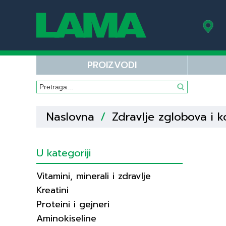
PROIZVODI
Naslovna
/
Zdravlje zglobova i k
U kategoriji
Vitamini, minerali i zdravlje
Kreatini
Proteini i gejneri
Aminokiseline