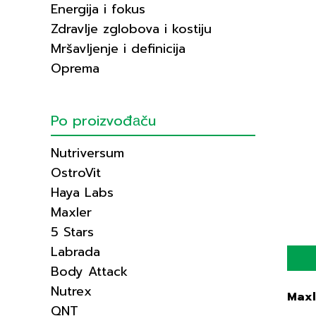
Energija i fokus
Zdravlje zglobova i kostiju
Mršavljenje i definicija
Oprema
Po proizvođаču
Nutriversum
OstroVit
Haya Labs
Maxler
5 Stars
Labrada
Body Attack
Nutrex
Maxl
QNT