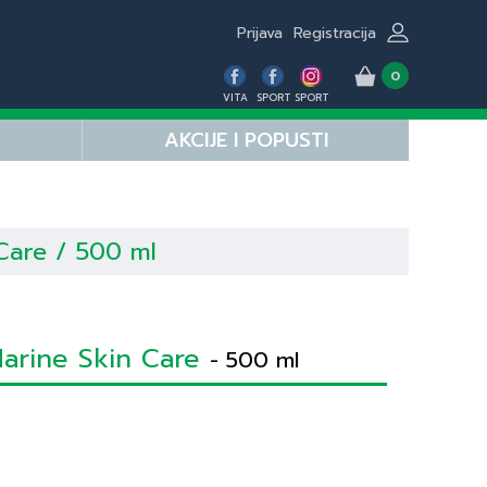
Prijava
Registracija
0
VITA
SPORT
SPORT
AKCIJE I POPUSTI
Care / 500 ml
Marine Skin Care
- 500 ml