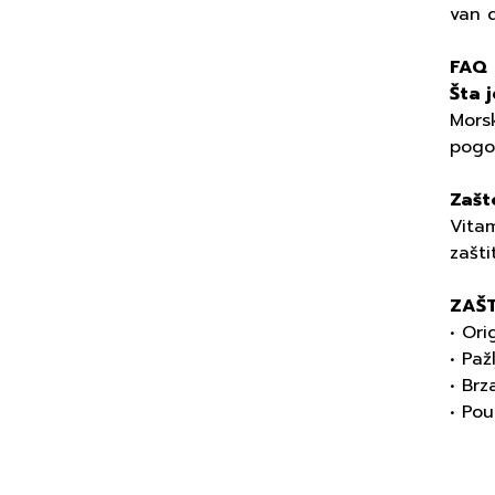
van 
FAQ
Šta 
Morsk
pogo
Zašt
Vitam
zašti
ZAŠT
• Ori
• Paž
• Brz
• Po