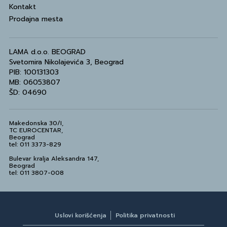
Kontakt
Prodajna mesta
LAMA d.o.o. BEOGRAD
Svetomira Nikolajevića 3, Beograd
PIB: 100131303
MB: 06053807
ŠD: 04690
Makedonska 30/I,
TC EUROCENTAR,
Beograd
tel: 011 3373-829
Bulevar kralja Aleksandra 147,
Beograd
tel: 011 3807-008
Uslovi korišćenja
Politika privatnosti