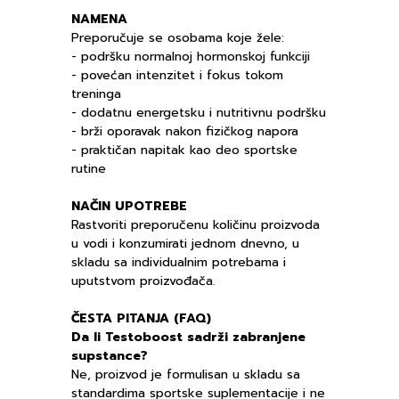
NAMENA
Preporučuje se osobama koje žele:
- podršku normalnoj hormonskoj funkciji
- povećan intenzitet i fokus tokom
treninga
- dodatnu energetsku i nutritivnu podršku
- brži oporavak nakon fizičkog napora
- praktičan napitak kao deo sportske
rutine
NAČIN UPOTREBE
Rastvoriti preporučenu količinu proizvoda
u vodi i konzumirati jednom dnevno, u
skladu sa individualnim potrebama i
uputstvom proizvođača.
ČESTA PITANJA (FAQ)
Da li Testoboost sadrži zabranjene
supstance?
Ne, proizvod je formulisan u skladu sa
standardima sportske suplementacije i ne