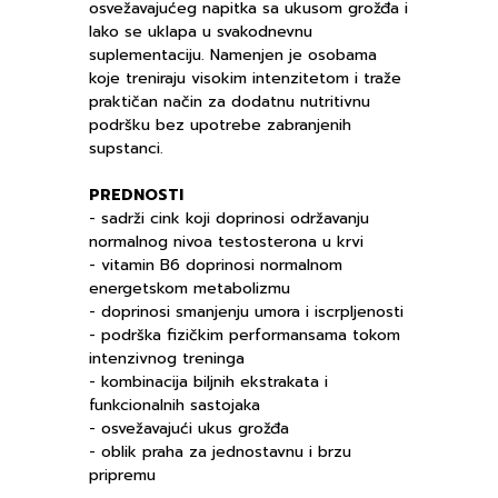
osvežavajućeg napitka sa ukusom grožđa i
lako se uklapa u svakodnevnu
suplementaciju. Namenjen je osobama
koje treniraju visokim intenzitetom i traže
praktičan način za dodatnu nutritivnu
podršku bez upotrebe zabranjenih
supstanci.
PREDNOSTI
- sadrži cink koji doprinosi održavanju
normalnog nivoa testosterona u krvi
- vitamin B6 doprinosi normalnom
energetskom metabolizmu
- doprinosi smanjenju umora i iscrpljenosti
- podrška fizičkim performansama tokom
intenzivnog treninga
- kombinacija biljnih ekstrakata i
funkcionalnih sastojaka
- osvežavajući ukus grožđa
- oblik praha za jednostavnu i brzu
pripremu