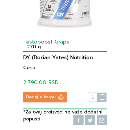
Testoboost Grape
- 270 g
DY (Dorian Yates) Nutrition
Cena:
2.790,00 RSD
⟩
Dodaj u korpu
⟩
*Za ovaj proizvod ne važe dodatni
popusti.