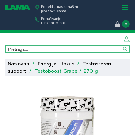
Posetite nas u našim
prodavnicama
...
Poručivanje:
011/3806-180
0
Naslovna
/
Energija i fokus
/
Testosteron
support
/
Testoboost Grape / 270 g