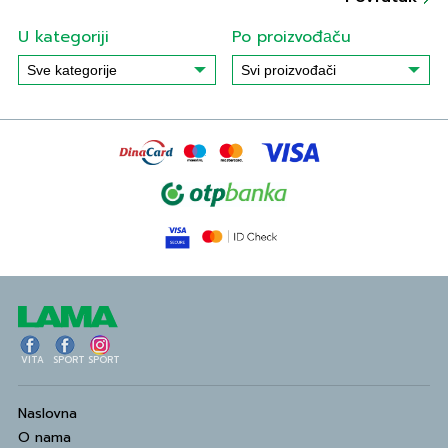
U kategoriji
Po proizvođаču
VITA
SPORT
SPORT
Naslovna
O nama