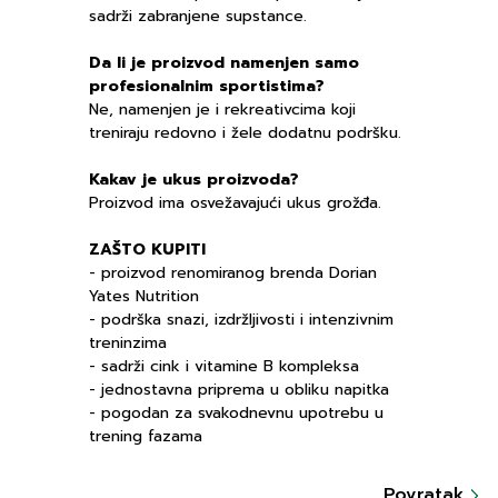
sadrži zabranjene supstance.
Da li je proizvod namenjen samo
profesionalnim sportistima?
Ne, namenjen je i rekreativcima koji
treniraju redovno i žele dodatnu podršku.
Kakav je ukus proizvoda?
Proizvod ima osvežavajući ukus grožđa.
ZAŠTO KUPITI
- proizvod renomiranog brenda Dorian
Yates Nutrition
- podrška snazi, izdržljivosti i intenzivnim
treninzima
- sadrži cink i vitamine B kompleksa
- jednostavna priprema u obliku napitka
- pogodan za svakodnevnu upotrebu u
trening fazama
Povratak