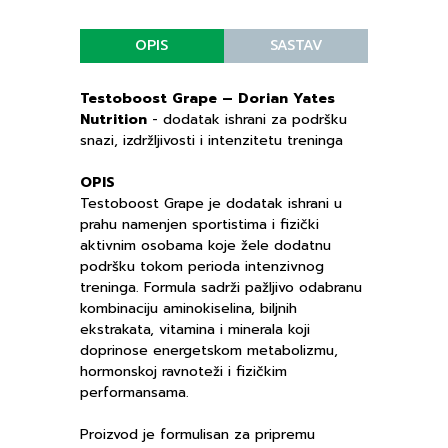
OPIS
SASTAV
Testoboost Grape – Dorian Yates
Nutrition
- dodatak ishrani za podršku
snazi, izdržljivosti i intenzitetu treninga
OPIS
Testoboost Grape je dodatak ishrani u
prahu namenjen sportistima i fizički
aktivnim osobama koje žele dodatnu
podršku tokom perioda intenzivnog
treninga. Formula sadrži pažljivo odabranu
kombinaciju aminokiselina, biljnih
ekstrakata, vitamina i minerala koji
doprinose energetskom metabolizmu,
hormonskoj ravnoteži i fizičkim
performansama.
Proizvod je formulisan za pripremu